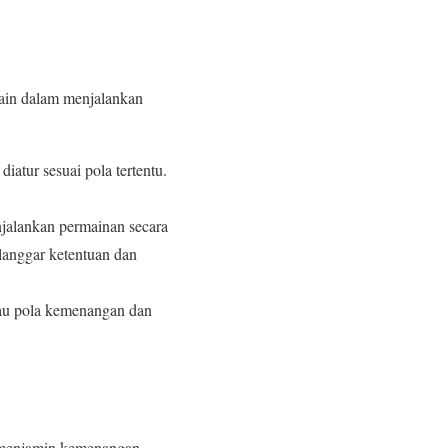
main dalam menjalankan
iatur sesuai pola tertentu.
jalankan permainan secara
elanggar ketentuan dan
tau pola kemenangan dan
r menjamin kemenangan