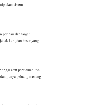
ciptakan sistem
 per hari dan target
rjebak kerugian besar yang
tinggi atau permainan live
mi dan punya peluang menang