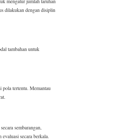
untuk mengatur jumlah taruhan
us dilakukan dengan disiplin
odal tambahan untuk
i pola tertentu. Memantau
at.
i secara sembarangan,
 evaluasi secara berkala.