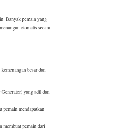
plin. Banyak pemain yang
emenangan otomatis secara
an kemenangan besar dan
enerator) yang adil dan
ntu pemain mendapatkan
an membuat pemain dari