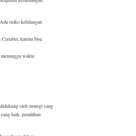
Ada risiko kehilangan
 Ceriabet, karena bisa
an menunggu waktu
 didukung oleh strategi yang
 yang baik, pemilihan