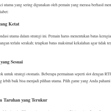
ci utama yang sering digunakan oleh pemain yang merasa berhasil men
iabet:
yang Ketat
ndasi utama dalam strategi ini. Pemain harus menentukan batas kerugian
angan terlalu serakah; tetapkan batas maksimal kekalahan agar tidak te
yang Sesuai
 untuk strategi otomatis. Beberapa permainan seperti slot dengan RTP 
ng lebih baik bisa menjadi pilihan utama. Pilih game yang Anda paha
m Taruhan yang Terukur