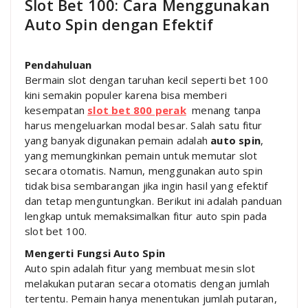
Slot Bet 100: Cara Menggunakan
Auto Spin dengan Efektif
Pendahuluan
Bermain slot dengan taruhan kecil seperti bet 100
kini semakin populer karena bisa memberi
kesempatan
slot bet 800 perak
menang tanpa
harus mengeluarkan modal besar. Salah satu fitur
yang banyak digunakan pemain adalah
auto spin
,
yang memungkinkan pemain untuk memutar slot
secara otomatis. Namun, menggunakan auto spin
tidak bisa sembarangan jika ingin hasil yang efektif
dan tetap menguntungkan. Berikut ini adalah panduan
lengkap untuk memaksimalkan fitur auto spin pada
slot bet 100.
Mengerti Fungsi Auto Spin
Auto spin adalah fitur yang membuat mesin slot
melakukan putaran secara otomatis dengan jumlah
tertentu. Pemain hanya menentukan jumlah putaran,