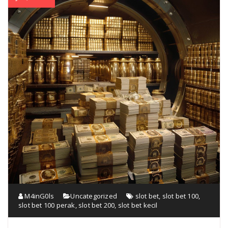
M4inG0ls
Uncategorized
slot bet
,
slot bet 100
,
slot bet 100 perak
,
slot bet 200
,
slot bet kecil