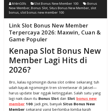
M4inG0ls
Slot Bonus New Member 100
Bonus
New Member
,
Bonus Slot
,
Situs Bonus New Member
,
slot
bonus
,
slot bonus new member 100
Link Slot Bonus New Member
Terpercaya 2026: Maxwin, Cuan &
Game Populer
Kenapa Slot Bonus New
Member Lagi Hits di
2026?
Bro, kalau ngomongin dunia slot online sekarang tuh
udah kayak ngomongin tren streetwear di Jaksel—
harus update biar nggak ketinggalan. Salah satu yang
lagi naik daun itu
Bonus Slot
dan
Slot
bonus new
member
100
. Jadi gini, banyak
Situs Bonus New
Member
sekarang yang berlomba-lomba kasih