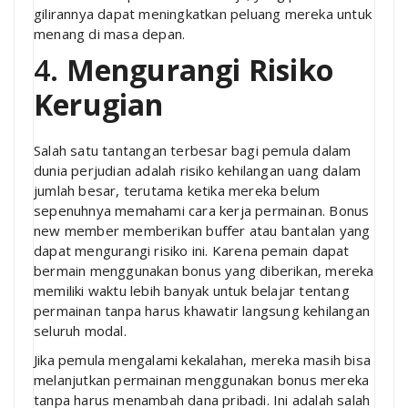
gilirannya dapat meningkatkan peluang mereka untuk
menang di masa depan.
4.
Mengurangi Risiko
Kerugian
Salah satu tantangan terbesar bagi pemula dalam
dunia perjudian adalah risiko kehilangan uang dalam
jumlah besar, terutama ketika mereka belum
sepenuhnya memahami cara kerja permainan. Bonus
new member memberikan buffer atau bantalan yang
dapat mengurangi risiko ini. Karena pemain dapat
bermain menggunakan bonus yang diberikan, mereka
memiliki waktu lebih banyak untuk belajar tentang
permainan tanpa harus khawatir langsung kehilangan
seluruh modal.
Jika pemula mengalami kekalahan, mereka masih bisa
melanjutkan permainan menggunakan bonus mereka
tanpa harus menambah dana pribadi. Ini adalah salah