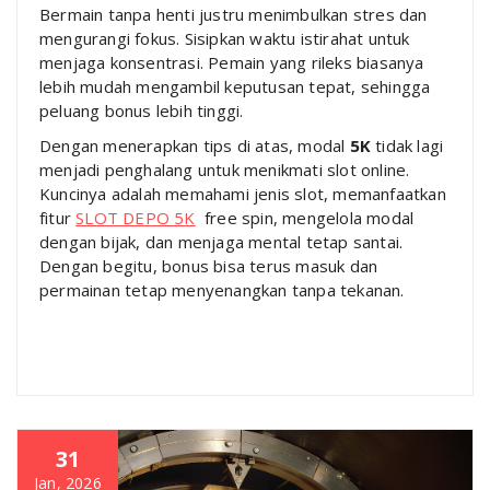
Bermain tanpa henti justru menimbulkan stres dan
mengurangi fokus. Sisipkan waktu istirahat untuk
menjaga konsentrasi. Pemain yang rileks biasanya
lebih mudah mengambil keputusan tepat, sehingga
peluang bonus lebih tinggi.
Dengan menerapkan tips di atas, modal
5K
tidak lagi
menjadi penghalang untuk menikmati slot online.
Kuncinya adalah memahami jenis slot, memanfaatkan
fitur
SLOT DEPO 5K
free spin, mengelola modal
dengan bijak, dan menjaga mental tetap santai.
Dengan begitu, bonus bisa terus masuk dan
permainan tetap menyenangkan tanpa tekanan.
31
Jan, 2026