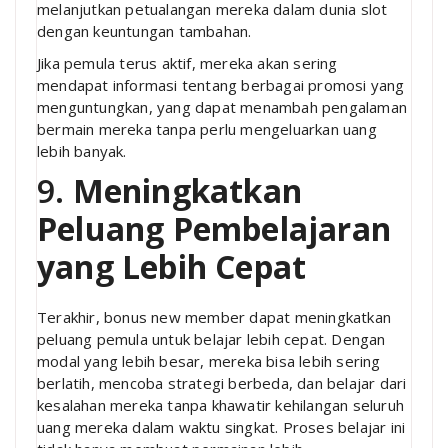
melanjutkan petualangan mereka dalam dunia slot
dengan keuntungan tambahan.
Jika pemula terus aktif, mereka akan sering
mendapat informasi tentang berbagai promosi yang
menguntungkan, yang dapat menambah pengalaman
bermain mereka tanpa perlu mengeluarkan uang
lebih banyak.
9.
Meningkatkan
Peluang Pembelajaran
yang Lebih Cepat
Terakhir, bonus new member dapat meningkatkan
peluang pemula untuk belajar lebih cepat. Dengan
modal yang lebih besar, mereka bisa lebih sering
berlatih, mencoba strategi berbeda, dan belajar dari
kesalahan mereka tanpa khawatir kehilangan seluruh
uang mereka dalam waktu singkat. Proses belajar ini