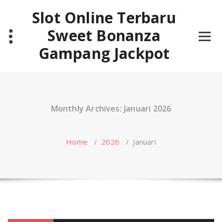
Skip
Slot Online Terbaru
to
content
Sweet Bonanza
Gampang Jackpot
Monthly Archives: Januari 2026
Home
/
2026
/
Januari