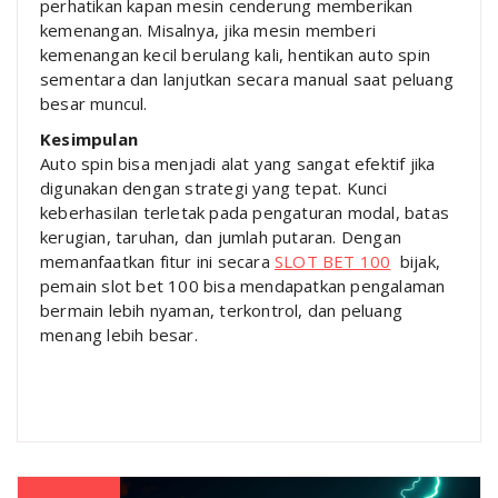
perhatikan kapan mesin cenderung memberikan
kemenangan. Misalnya, jika mesin memberi
kemenangan kecil berulang kali, hentikan auto spin
sementara dan lanjutkan secara manual saat peluang
besar muncul.
Kesimpulan
Auto spin bisa menjadi alat yang sangat efektif jika
digunakan dengan strategi yang tepat. Kunci
keberhasilan terletak pada pengaturan modal, batas
kerugian, taruhan, dan jumlah putaran. Dengan
memanfaatkan fitur ini secara
SLOT BET 100
bijak,
pemain slot bet 100 bisa mendapatkan pengalaman
bermain lebih nyaman, terkontrol, dan peluang
menang lebih besar.