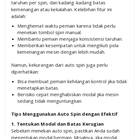
taruhan per spin, dan kadang-kadang batas
kemenangan atau kekalahan. Kelebihan fitur ini
adalah:
Menghemat waktu pemain karena tidak perlu
menekan tombol spin manual.
Membantu pemain menjaga konsistensi taruhan.
Memberikan kesempatan untuk mengikuti pola
kemenangan mesin dengan lebih mudah.
Namun, kekurangan dari auto spin juga perlu
diperhatikan:
Bisa membuat pemain kehilangan kontrol jika tidak
menetapkan batas.
Berisiko cepat menghabiskan modal jika mesin
sedang tidak menguntungkan.
Tips Menggunakan Auto Spin dengan Efektif
1. Tentukan Modal dan Batas Kerugian
Sebelum menekan auto spin, pastikan Anda sudah
menentukan modal bermain. Misalnya, jika modal