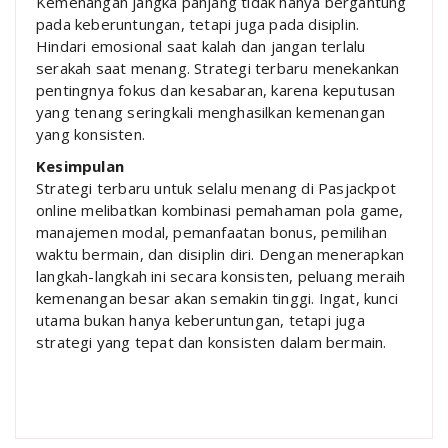
Kemenangan jangka panjang tidak hanya bergantung
pada keberuntungan, tetapi juga pada disiplin.
Hindari emosional saat kalah dan jangan terlalu
serakah saat menang. Strategi terbaru menekankan
pentingnya fokus dan kesabaran, karena keputusan
yang tenang seringkali menghasilkan kemenangan
yang konsisten.
Kesimpulan
Strategi terbaru untuk selalu menang di Pasjackpot
online melibatkan kombinasi pemahaman pola game,
manajemen modal, pemanfaatan bonus, pemilihan
waktu bermain, dan disiplin diri. Dengan menerapkan
langkah-langkah ini secara konsisten, peluang meraih
kemenangan besar akan semakin tinggi. Ingat, kunci
utama bukan hanya keberuntungan, tetapi juga
strategi yang tepat dan konsisten dalam bermain.