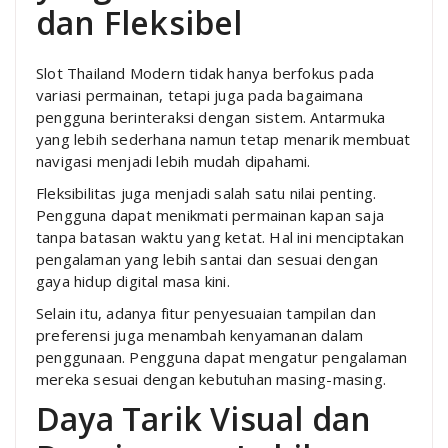
dan Fleksibel
Slot Thailand Modern tidak hanya berfokus pada
variasi permainan, tetapi juga pada bagaimana
pengguna berinteraksi dengan sistem. Antarmuka
yang lebih sederhana namun tetap menarik membuat
navigasi menjadi lebih mudah dipahami.
Fleksibilitas juga menjadi salah satu nilai penting.
Pengguna dapat menikmati permainan kapan saja
tanpa batasan waktu yang ketat. Hal ini menciptakan
pengalaman yang lebih santai dan sesuai dengan
gaya hidup digital masa kini.
Selain itu, adanya fitur penyesuaian tampilan dan
preferensi juga menambah kenyamanan dalam
penggunaan. Pengguna dapat mengatur pengalaman
mereka sesuai dengan kebutuhan masing-masing.
Daya Tarik Visual dan