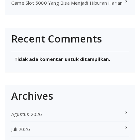
Game Slot 5000 Yang Bisa Menjadi Hiburan Harian
Recent Comments
Tidak ada komentar untuk ditampilkan.
Archives
Agustus 2026
Juli 2026