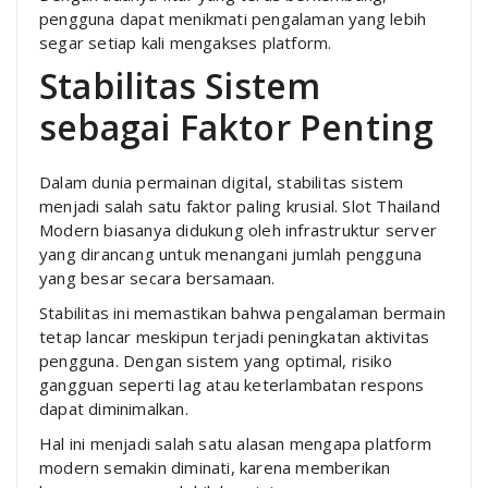
pengguna dapat menikmati pengalaman yang lebih
segar setiap kali mengakses platform.
Stabilitas Sistem
sebagai Faktor Penting
Dalam dunia permainan digital, stabilitas sistem
menjadi salah satu faktor paling krusial. Slot Thailand
Modern biasanya didukung oleh infrastruktur server
yang dirancang untuk menangani jumlah pengguna
yang besar secara bersamaan.
Stabilitas ini memastikan bahwa pengalaman bermain
tetap lancar meskipun terjadi peningkatan aktivitas
pengguna. Dengan sistem yang optimal, risiko
gangguan seperti lag atau keterlambatan respons
dapat diminimalkan.
Hal ini menjadi salah satu alasan mengapa platform
modern semakin diminati, karena memberikan