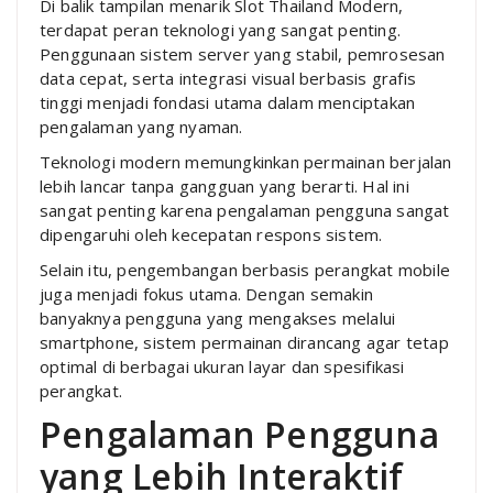
Di balik tampilan menarik Slot Thailand Modern,
terdapat peran teknologi yang sangat penting.
Penggunaan sistem server yang stabil, pemrosesan
data cepat, serta integrasi visual berbasis grafis
tinggi menjadi fondasi utama dalam menciptakan
pengalaman yang nyaman.
Teknologi modern memungkinkan permainan berjalan
lebih lancar tanpa gangguan yang berarti. Hal ini
sangat penting karena pengalaman pengguna sangat
dipengaruhi oleh kecepatan respons sistem.
Selain itu, pengembangan berbasis perangkat mobile
juga menjadi fokus utama. Dengan semakin
banyaknya pengguna yang mengakses melalui
smartphone, sistem permainan dirancang agar tetap
optimal di berbagai ukuran layar dan spesifikasi
perangkat.
Pengalaman Pengguna
yang Lebih Interaktif