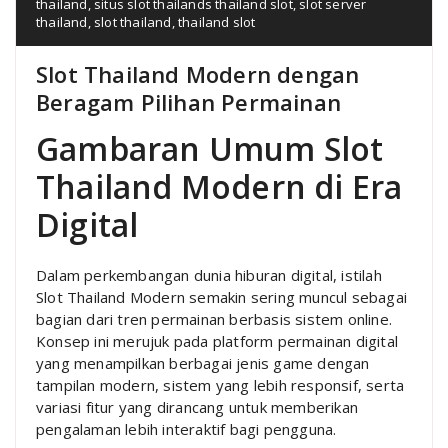
thailand
,
situs slot thailands thailand slot
,
slot server
thailand
,
slot thailand
,
thailand slot
Slot Thailand Modern dengan
Beragam Pilihan Permainan
Gambaran Umum Slot
Thailand Modern di Era
Digital
Dalam perkembangan dunia hiburan digital, istilah
Slot Thailand Modern semakin sering muncul sebagai
bagian dari tren permainan berbasis sistem online.
Konsep ini merujuk pada platform permainan digital
yang menampilkan berbagai jenis game dengan
tampilan modern, sistem yang lebih responsif, serta
variasi fitur yang dirancang untuk memberikan
pengalaman lebih interaktif bagi pengguna.