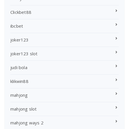
Clickbet88
ibcbet
joker123
joker123 slot
judi bola
klikwin88
mahjong
mahjong slot
mahjong ways 2