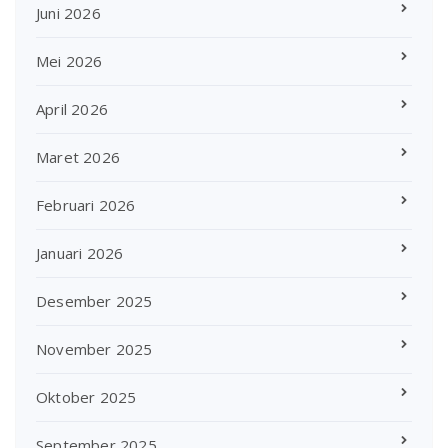
Juni 2026
Mei 2026
April 2026
Maret 2026
Februari 2026
Januari 2026
Desember 2025
November 2025
Oktober 2025
September 2025