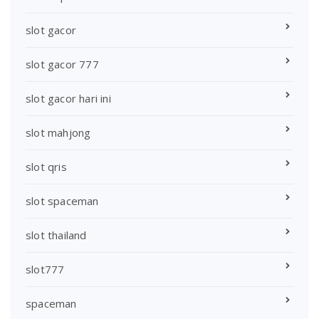
slot gacor
slot gacor 777
slot gacor hari ini
slot mahjong
slot qris
slot spaceman
slot thailand
slot777
spaceman