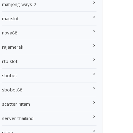
mahjong ways 2
mauslot
nova88
rajamerak
rtp slot
sbobet
sbobet88
scatter hitam
server thailand
sicbo