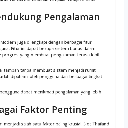
 Mendukung Pengalaman
 Modern juga dilengkapi dengan berbagai fitur
a. Fitur ini dapat berupa sistem bonus dalam
me progres yang membuat pengalaman terasa lebih
nilai tambah tanpa membuat sistem menjadi rumit.
 mudah dipahami oleh pengguna dari berbagai tingkat
 pengguna dapat menikmati pengalaman yang lebih
bagai Faktor Penting
m menjadi salah satu faktor paling krusial. Slot Thailand