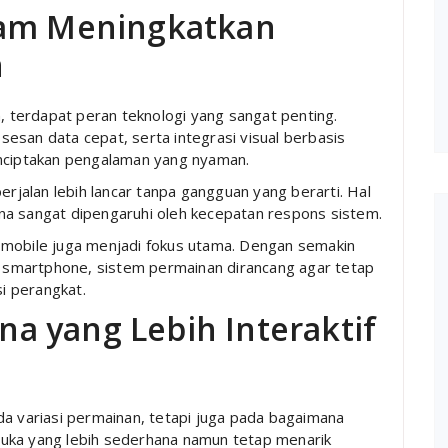
lam Meningkatkan
n
n, terdapat peran teknologi yang sangat penting.
esan data cepat, serta integrasi visual berbasis
enciptakan pengalaman yang nyaman.
jalan lebih lancar tanpa gangguan yang berarti. Hal
na sangat dipengaruhi oleh kecepatan respons sistem.
 mobile juga menjadi fokus utama. Dengan semakin
smartphone, sistem permainan dirancang agar tetap
si perangkat.
 yang Lebih Interaktif
da variasi permainan, tetapi juga pada bagaimana
uka yang lebih sederhana namun tetap menarik