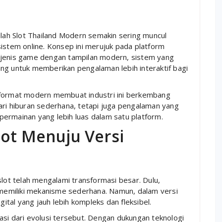
ilah Slot Thailand Modern semakin sering muncul
istem online. Konsep ini merujuk pada platform
 jenis game dengan tampilan modern, sistem yang
ncang untuk memberikan pengalaman lebih interaktif bagi
 format modern membuat industri ini berkembang
ari hiburan sederhana, tetapi juga pengalaman yang
i permainan yang lebih luas dalam satu platform.
lot Menuju Versi
slot telah mengalami transformasi besar. Dulu,
g memiliki mekanisme sederhana. Namun, dalam versi
tal yang jauh lebih kompleks dan fleksibel.
asi dari evolusi tersebut. Dengan dukungan teknologi