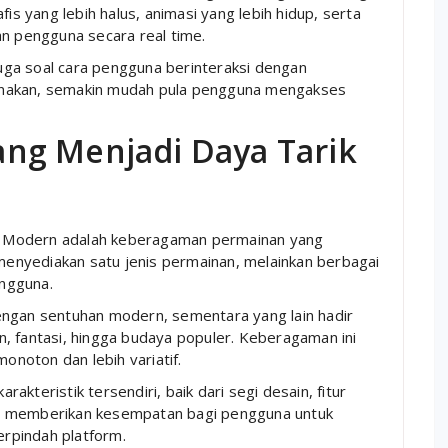
fis yang lebih halus, animasi yang lebih hidup, serta
 pengguna secara real time.
 juga soal cara pengguna berinteraksi dengan
unakan, semakin mudah pula pengguna mengakses
ng Menjadi Daya Tarik
Modern adalah keberagaman permainan yang
 menyediakan satu jenis permainan, melainkan berbagai
engguna.
engan sentuhan modern, sementara yang lain hadir
, fantasi, hingga budaya populer. Keberagaman ini
noton dan lebih variatif.
arakteristik tersendiri, baik dari segi desain, fitur
 ini memberikan kesempatan bagi pengguna untuk
rpindah platform.