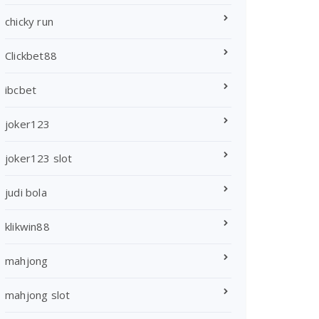
chicky run
Clickbet88
ibcbet
joker123
joker123 slot
judi bola
klikwin88
mahjong
mahjong slot