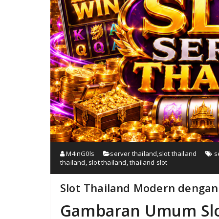
M4inG0ls
server thailand
,
slot thailand
s
thailand
,
slot thailand
,
thailand slot
Slot Thailand Modern dengan
Gambaran Umum Slot