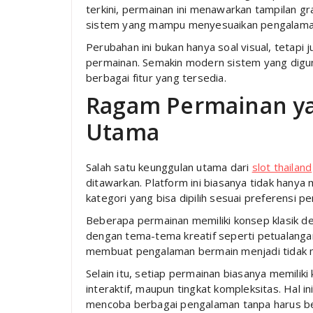
terkini, permainan ini menawarkan tampilan gra
sistem yang mampu menyesuaikan pengalaman
Perubahan ini bukan hanya soal visual, tetapi
permainan. Semakin modern sistem yang dig
berbagai fitur yang tersedia.
Ragam Permainan ya
Utama
Salah satu keunggulan utama dari
slot thailand
ditawarkan. Platform ini biasanya tidak hanya
kategori yang bisa dipilih sesuai preferensi p
Beberapa permainan memiliki konsep klasik d
dengan tema-tema kreatif seperti petualangan
membuat pengalaman bermain menjadi tidak mo
Selain itu, setiap permainan biasanya memiliki k
interaktif, maupun tingkat kompleksitas. Hal
mencoba berbagai pengalaman tanpa harus be