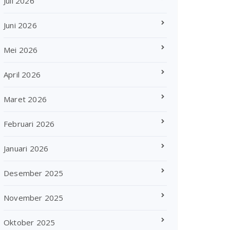
Juli 2026
Juni 2026
Mei 2026
April 2026
Maret 2026
Februari 2026
Januari 2026
Desember 2025
November 2025
Oktober 2025