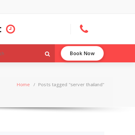
t
Book Now
Home
/
Posts tagged "server thailand"