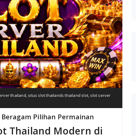
erver thailand
,
situs slot thailands thailand slot
,
slot server
 Beragam Pilihan Permainan
 Thailand Modern di