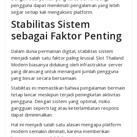
pengguna dapat menikmati pengalaman yang lebih
segar setiap kali mengakses platform.
Stabilitas Sistem
sebagai Faktor Penting
Dalam dunia permainan digital, stabilitas sistem
menjadi salah satu faktor paling krusial. Slot Thailand
Modern biasanya didukung oleh infrastruktur server
yang dirancang untuk menangani jumlah pengguna
yang besar secara bersamaan.
Stabilitas ini memastikan bahwa pengalaman bermain
tetap lancar meskipun terjadi peningkatan aktivitas
pengguna. Dengan sistem yang optimal, risiko
gangguan seperti lag atau keterlambatan respons
dapat diminimalkan.
Hal ini menjadi salah satu alasan mengapa platform
modern semakin diminati, karena memberikan