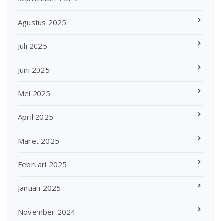
Agustus 2025
Juli 2025
Juni 2025
Mei 2025
April 2025
Maret 2025
Februari 2025
Januari 2025
November 2024