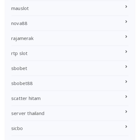
mauslot
nova88
rajamerak
rtp slot
sbobet
sbobet88
scatter hitam
server thailand
sicbo