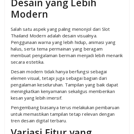
Desain yang Lebih
Modern
Salah satu aspek yang paling menonjol dari Slot
Thailand Modern adalah desain visualnya.
Penggunaan warna yang lebih hidup, animasi yang
halus, serta tema permainan yang beragam
membuat pengalaman bermain menjadi lebih menarik
secara estetika.
Desain modern tidak hanya berfungsi sebagai
elemen visual, tetapi juga sebagai bagian dari
pengalaman keseluruhan. Tampilan yang baik dapat
meningkatkan kenyamanan sekaligus memberikan
kesan yang lebih imersif.
Pengembang biasanya terus melakukan pembaruan
untuk memastikan tampilan tetap relevan dengan
tren desain digital terbaru.
Variasi Fitur yang