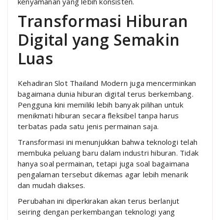
kenyamanan yang lebih konsisten.
Transformasi Hiburan
Digital yang Semakin
Luas
Kehadiran Slot Thailand Modern juga mencerminkan
bagaimana dunia hiburan digital terus berkembang.
Pengguna kini memiliki lebih banyak pilihan untuk
menikmati hiburan secara fleksibel tanpa harus
terbatas pada satu jenis permainan saja.
Transformasi ini menunjukkan bahwa teknologi telah
membuka peluang baru dalam industri hiburan. Tidak
hanya soal permainan, tetapi juga soal bagaimana
pengalaman tersebut dikemas agar lebih menarik
dan mudah diakses.
Perubahan ini diperkirakan akan terus berlanjut
seiring dengan perkembangan teknologi yang