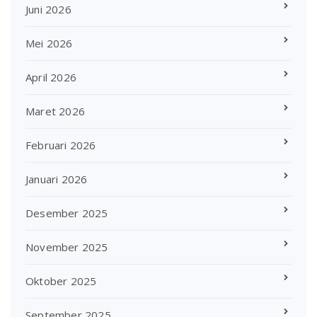
Juni 2026
Mei 2026
April 2026
Maret 2026
Februari 2026
Januari 2026
Desember 2025
November 2025
Oktober 2025
September 2025