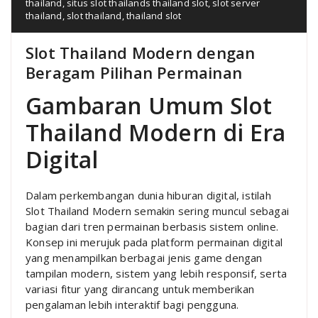
thailand
,
situs slot thailands thailand slot
,
slot server
thailand
,
slot thailand
,
thailand slot
Slot Thailand Modern dengan
Beragam Pilihan Permainan
Gambaran Umum Slot
Thailand Modern di Era
Digital
Dalam perkembangan dunia hiburan digital, istilah
Slot Thailand Modern semakin sering muncul sebagai
bagian dari tren permainan berbasis sistem online.
Konsep ini merujuk pada platform permainan digital
yang menampilkan berbagai jenis game dengan
tampilan modern, sistem yang lebih responsif, serta
variasi fitur yang dirancang untuk memberikan
pengalaman lebih interaktif bagi pengguna.