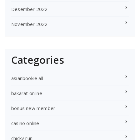
Desember 2022
November 2022
Categories
asianbookie all
bakarat online
bonus new member
casino online
chicky run