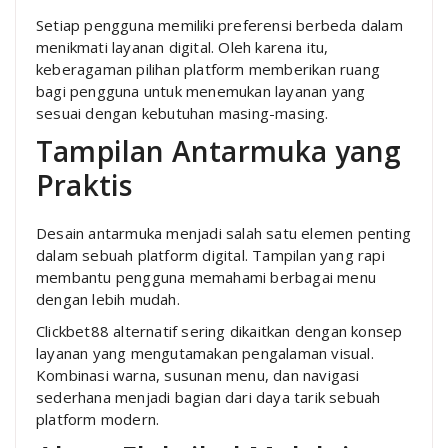
Setiap pengguna memiliki preferensi berbeda dalam
menikmati layanan digital. Oleh karena itu,
keberagaman pilihan platform memberikan ruang
bagi pengguna untuk menemukan layanan yang
sesuai dengan kebutuhan masing-masing.
Tampilan Antarmuka yang
Praktis
Desain antarmuka menjadi salah satu elemen penting
dalam sebuah platform digital. Tampilan yang rapi
membantu pengguna memahami berbagai menu
dengan lebih mudah.
Clickbet88 alternatif sering dikaitkan dengan konsep
layanan yang mengutamakan pengalaman visual.
Kombinasi warna, susunan menu, dan navigasi
sederhana menjadi bagian dari daya tarik sebuah
platform modern.