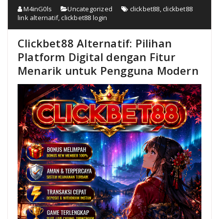
M4inG0ls
Uncategorized
clickbet88
,
clickbet88
link alternatif
,
clickbet88 login
Clickbet88 Alternatif: Pilihan
Platform Digital dengan Fitur
Menarik untuk Pengguna Modern