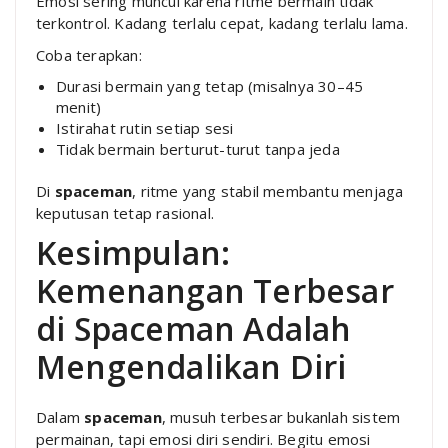
Emosi sering muncul karena ritme bermain tidak
terkontrol. Kadang terlalu cepat, kadang terlalu lama.
Coba terapkan:
Durasi bermain yang tetap (misalnya 30–45
menit)
Istirahat rutin setiap sesi
Tidak bermain berturut-turut tanpa jeda
Di
spaceman
, ritme yang stabil membantu menjaga
keputusan tetap rasional.
Kesimpulan:
Kemenangan Terbesar
di Spaceman Adalah
Mengendalikan Diri
Dalam
spaceman
, musuh terbesar bukanlah sistem
permainan, tapi emosi diri sendiri. Begitu emosi