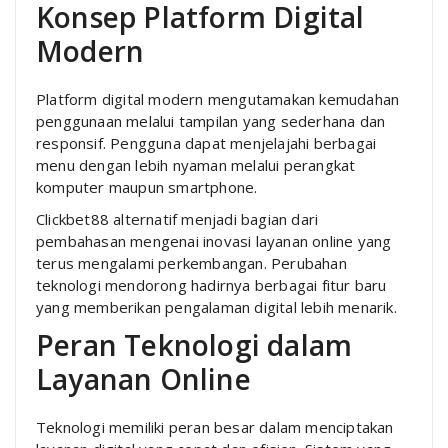
Konsep Platform Digital
Modern
Platform digital modern mengutamakan kemudahan
penggunaan melalui tampilan yang sederhana dan
responsif. Pengguna dapat menjelajahi berbagai
menu dengan lebih nyaman melalui perangkat
komputer maupun smartphone.
Clickbet88 alternatif menjadi bagian dari
pembahasan mengenai inovasi layanan online yang
terus mengalami perkembangan. Perubahan
teknologi mendorong hadirnya berbagai fitur baru
yang memberikan pengalaman digital lebih menarik.
Peran Teknologi dalam
Layanan Online
Teknologi memiliki peran besar dalam menciptakan