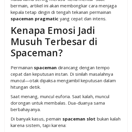
bermain, artikel ini akan membongkar cara menjaga
kepala tetap dingin di tengah tekanan permainan
spaceman pragmatic
yang cepat dan intens.
Kenapa Emosi Jadi
Musuh Terbesar di
Spaceman?
Permainan
spaceman
dirancang dengan tempo
cepat dan keputusan instan. Di sinilah masalahnya
muncul—otak dipaksa mengambil keputusan dalam
hitungan detik.
Saat menang, muncul euforia. Saat kalah, muncul
dorongan untuk membalas. Dua-duanya sama
berbahayanya.
Di banyak kasus, pemain
spaceman slot
bukan kalah
karena sistem, tapi karena: