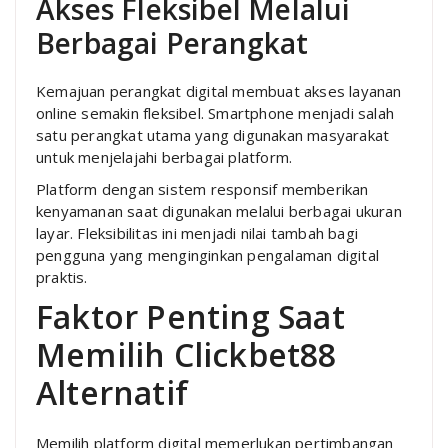
Akses Fleksibel Melalui
Berbagai Perangkat
Kemajuan perangkat digital membuat akses layanan
online semakin fleksibel. Smartphone menjadi salah
satu perangkat utama yang digunakan masyarakat
untuk menjelajahi berbagai platform.
Platform dengan sistem responsif memberikan
kenyamanan saat digunakan melalui berbagai ukuran
layar. Fleksibilitas ini menjadi nilai tambah bagi
pengguna yang menginginkan pengalaman digital
praktis.
Faktor Penting Saat
Memilih Clickbet88
Alternatif
Memilih platform digital memerlukan pertimbangan