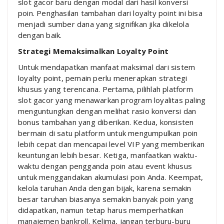
slot gacor baru dengan modal dari hasil konversi
poin. Penghasilan tambahan dari loyalty point ini bisa
menjadi sumber dana yang signifikan jika dikelola
dengan baik.
Strategi Memaksimalkan Loyalty Point
Untuk mendapatkan manfaat maksimal dari sistem
loyalty point, pemain perlu menerapkan strategi
khusus yang terencana. Pertama, pilihlah platform
slot gacor yang menawarkan program loyalitas paling
menguntungkan dengan melihat rasio konversi dan
bonus tambahan yang diberikan. Kedua, konsisten
bermain di satu platform untuk mengumpulkan poin
lebih cepat dan mencapai level VIP yang memberikan
keuntungan lebih besar. Ketiga, manfaatkan waktu-
waktu dengan pengganda poin atau event khusus
untuk menggandakan akumulasi poin Anda. Keempat,
kelola taruhan Anda dengan bijak, karena semakin
besar taruhan biasanya semakin banyak poin yang
didapatkan, namun tetap harus memperhatikan
manajemen bankroll. Kelima, jangan terburu-buru