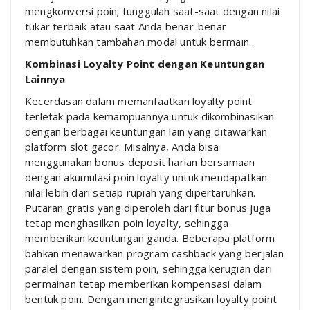
mengkonversi poin; tunggulah saat-saat dengan nilai
tukar terbaik atau saat Anda benar-benar
membutuhkan tambahan modal untuk bermain.
Kombinasi Loyalty Point dengan Keuntungan
Lainnya
Kecerdasan dalam memanfaatkan loyalty point
terletak pada kemampuannya untuk dikombinasikan
dengan berbagai keuntungan lain yang ditawarkan
platform slot gacor. Misalnya, Anda bisa
menggunakan bonus deposit harian bersamaan
dengan akumulasi poin loyalty untuk mendapatkan
nilai lebih dari setiap rupiah yang dipertaruhkan.
Putaran gratis yang diperoleh dari fitur bonus juga
tetap menghasilkan poin loyalty, sehingga
memberikan keuntungan ganda. Beberapa platform
bahkan menawarkan program cashback yang berjalan
paralel dengan sistem poin, sehingga kerugian dari
permainan tetap memberikan kompensasi dalam
bentuk poin. Dengan mengintegrasikan loyalty point