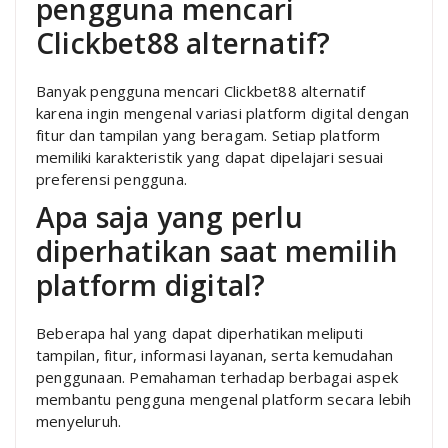
pengguna mencari
Clickbet88 alternatif?
Banyak pengguna mencari Clickbet88 alternatif
karena ingin mengenal variasi platform digital dengan
fitur dan tampilan yang beragam. Setiap platform
memiliki karakteristik yang dapat dipelajari sesuai
preferensi pengguna.
Apa saja yang perlu
diperhatikan saat memilih
platform digital?
Beberapa hal yang dapat diperhatikan meliputi
tampilan, fitur, informasi layanan, serta kemudahan
penggunaan. Pemahaman terhadap berbagai aspek
membantu pengguna mengenal platform secara lebih
menyeluruh.