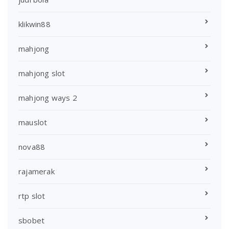
klikwin88
mahjong
mahjong slot
mahjong ways 2
mauslot
nova88
rajamerak
rtp slot
sbobet