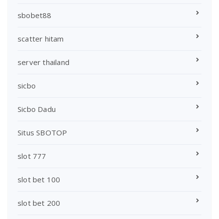
sbobet88
scatter hitam
server thailand
sicbo
Sicbo Dadu
Situs SBOTOP
slot 777
slot bet 100
slot bet 200