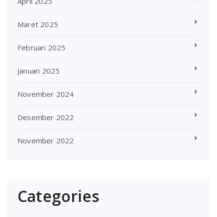
April 2025
Maret 2025
Februari 2025
Januari 2025
November 2024
Desember 2022
November 2022
Categories