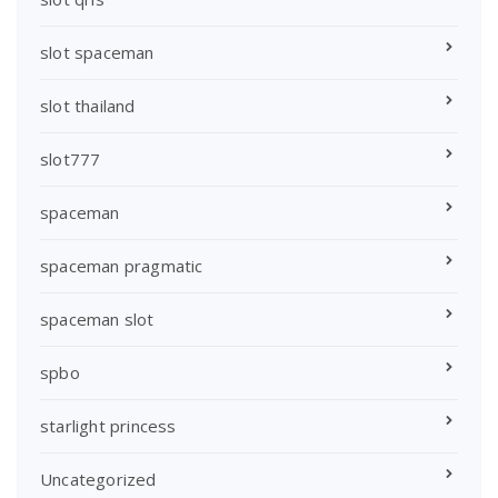
slot spaceman
slot thailand
slot777
spaceman
spaceman pragmatic
spaceman slot
spbo
starlight princess
Uncategorized