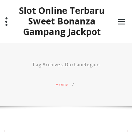
Skip
Slot Online Terbaru
to
content
Sweet Bonanza
Gampang Jackpot
Tag Archives: DurhamRegion
Home
/