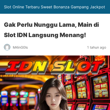
Slot Online Terbaru Sweet Bonanza Gampang Jackpot
Gak Perlu Nunggu Lama, Main di
Slot IDN Langsung Menang!
M4inG0ls
1 tahun ago