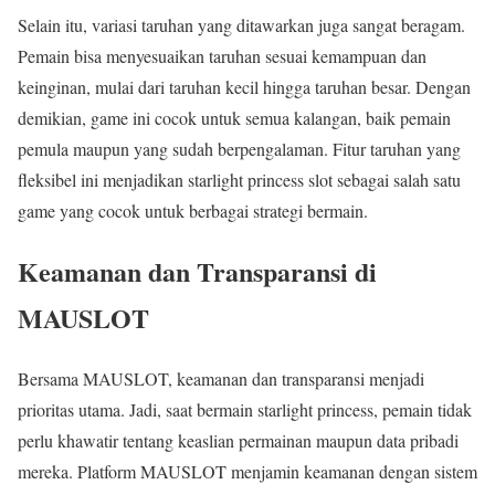
Selain itu, variasi taruhan yang ditawarkan juga sangat beragam.
Pemain bisa menyesuaikan taruhan sesuai kemampuan dan
keinginan, mulai dari taruhan kecil hingga taruhan besar. Dengan
demikian, game ini cocok untuk semua kalangan, baik pemain
pemula maupun yang sudah berpengalaman. Fitur taruhan yang
fleksibel ini menjadikan starlight princess slot sebagai salah satu
game yang cocok untuk berbagai strategi bermain.
Keamanan dan Transparansi di
MAUSLOT
Bersama MAUSLOT, keamanan dan transparansi menjadi
prioritas utama. Jadi, saat bermain starlight princess, pemain tidak
perlu khawatir tentang keaslian permainan maupun data pribadi
mereka. Platform MAUSLOT menjamin keamanan dengan sistem