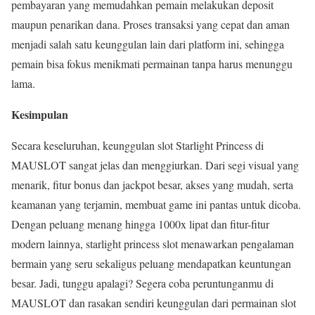
pembayaran yang memudahkan pemain melakukan deposit
maupun penarikan dana. Proses transaksi yang cepat dan aman
menjadi salah satu keunggulan lain dari platform ini, sehingga
pemain bisa fokus menikmati permainan tanpa harus menunggu
lama.
Kesimpulan
Secara keseluruhan, keunggulan slot Starlight Princess di
MAUSLOT sangat jelas dan menggiurkan. Dari segi visual yang
menarik, fitur bonus dan jackpot besar, akses yang mudah, serta
keamanan yang terjamin, membuat game ini pantas untuk dicoba.
Dengan peluang menang hingga 1000x lipat dan fitur-fitur
modern lainnya, starlight princess slot menawarkan pengalaman
bermain yang seru sekaligus peluang mendapatkan keuntungan
besar. Jadi, tunggu apalagi? Segera coba peruntunganmu di
MAUSLOT dan rasakan sendiri keunggulan dari permainan slot