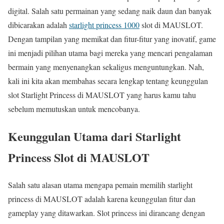
digital. Salah satu permainan yang sedang naik daun dan banyak
dibicarakan adalah
starlight princess 1000
slot di MAUSLOT.
Dengan tampilan yang memikat dan fitur-fitur yang inovatif, game
ini menjadi pilihan utama bagi mereka yang mencari pengalaman
bermain yang menyenangkan sekaligus menguntungkan. Nah,
kali ini kita akan membahas secara lengkap tentang keunggulan
slot Starlight Princess di MAUSLOT yang harus kamu tahu
sebelum memutuskan untuk mencobanya.
Keunggulan Utama dari Starlight
Princess Slot di MAUSLOT
Salah satu alasan utama mengapa pemain memilih starlight
princess di MAUSLOT adalah karena keunggulan fitur dan
gameplay yang ditawarkan. Slot princess ini dirancang dengan