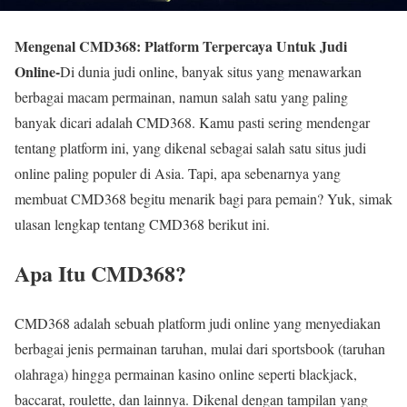
Mengenal CMD368: Platform Terpercaya Untuk Judi
Online-
Di dunia judi online, banyak situs yang menawarkan
berbagai macam permainan, namun salah satu yang paling
banyak dicari adalah CMD368. Kamu pasti sering mendengar
tentang platform ini, yang dikenal sebagai salah satu situs judi
online paling populer di Asia. Tapi, apa sebenarnya yang
membuat CMD368 begitu menarik bagi para pemain? Yuk, simak
ulasan lengkap tentang CMD368 berikut ini.
Apa Itu CMD368?
CMD368 adalah sebuah platform judi online yang menyediakan
berbagai jenis permainan taruhan, mulai dari sportsbook (taruhan
olahraga) hingga permainan kasino online seperti blackjack,
baccarat, roulette, dan lainnya. Dikenal dengan tampilan yang