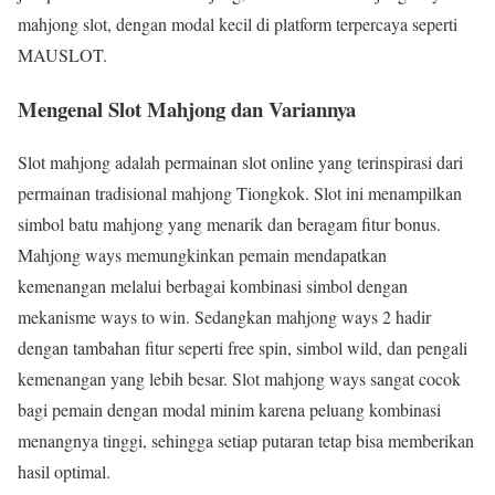
mahjong slot, dengan modal kecil di platform terpercaya seperti
MAUSLOT.
Mengenal Slot Mahjong dan Variannya
Slot mahjong adalah permainan slot online yang terinspirasi dari
permainan tradisional mahjong Tiongkok. Slot ini menampilkan
simbol batu mahjong yang menarik dan beragam fitur bonus.
Mahjong ways memungkinkan pemain mendapatkan
kemenangan melalui berbagai kombinasi simbol dengan
mekanisme ways to win. Sedangkan mahjong ways 2 hadir
dengan tambahan fitur seperti free spin, simbol wild, dan pengali
kemenangan yang lebih besar. Slot mahjong ways sangat cocok
bagi pemain dengan modal minim karena peluang kombinasi
menangnya tinggi, sehingga setiap putaran tetap bisa memberikan
hasil optimal.