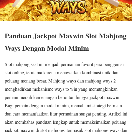
Panduan Jackpot Maxwin Slot Mahjong
Ways Dengan Modal Minim
Slot mahjong saat ini menjadi permainan favorit para penggemar
slot online, terutama karena menawarkan kombinasi unik dan
peluang menang besar. Mahjong ways dan mahjong ways 2
menghadirkan mekanisme ways to win yang memungkinkan
pemain meraih kemenangan beruntun hingga jackpot maxwin.
Bagi pemain dengan modal minim, memahami strategi bermain
dan cara memanfaatkan fitur permainan sangat penting. Artikel ini
akan membahas panduan lengkap untuk memaksimalkan peluang
jackpot maxwin di slot mahjong, termasuk slot mahjong ways dan