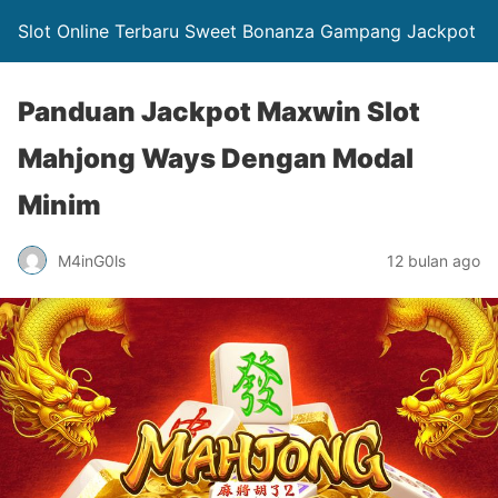
Slot Online Terbaru Sweet Bonanza Gampang Jackpot
Panduan Jackpot Maxwin Slot
Mahjong Ways Dengan Modal
Minim
M4inG0ls
12 bulan ago