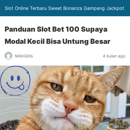
Slot Online Terbaru Sweet Bonanza Gampang Jackpot
Panduan Slot Bet 100 Supaya
Modal Kecil Bisa Untung Besar
M4inG0ls
4 bulan ago