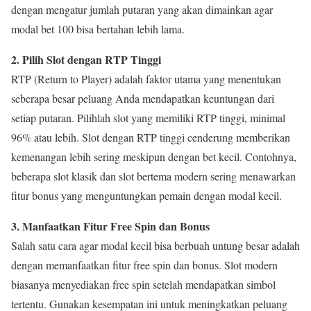
dengan mengatur jumlah putaran yang akan dimainkan agar
modal bet 100 bisa bertahan lebih lama.
2. Pilih Slot dengan RTP Tinggi
RTP (Return to Player) adalah faktor utama yang menentukan
seberapa besar peluang Anda mendapatkan keuntungan dari
setiap putaran. Pilihlah slot yang memiliki RTP tinggi, minimal
96% atau lebih. Slot dengan RTP tinggi cenderung memberikan
kemenangan lebih sering meskipun dengan bet kecil. Contohnya,
beberapa slot klasik dan slot bertema modern sering menawarkan
fitur bonus yang menguntungkan pemain dengan modal kecil.
3. Manfaatkan Fitur Free Spin dan Bonus
Salah satu cara agar modal kecil bisa berbuah untung besar adalah
dengan memanfaatkan fitur free spin dan bonus. Slot modern
biasanya menyediakan free spin setelah mendapatkan simbol
tertentu. Gunakan kesempatan ini untuk meningkatkan peluang