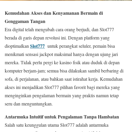
Kemudahan Akses dan Kenyamanan Bermain di
Genggaman Tangan
Era digital telah mengubah cara orang berjudi, dan Slot777
berada di garis depan revolusi ini. Dengan platform yang
Slot777
dioptimalkan
untuk perangkat seluler, pemain bisa
menikmati sensasi jackpot maksimal hanya dengan ujung jari
mereka. Tidak perlu pergi ke kasino fisik atau duduk di depan
komputer berjam-jam; semua bisa dilakukan sambil berbaring di
sofa, di perjalanan, atau bahkan saat istirahat kerja. Kemudahan
akses ini menjadikan Slot777 pilihan favorit bagi mereka yang
menginginkan pengalaman bermain yang praktis namun tetap
seru dan menguntungkan.
Antarmuka Intuitif untuk Pengalaman Tanpa Hambatan
Salah satu keunggulan utama Slot777 adalah antarmuka