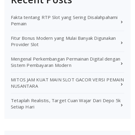
Fakta tentang RTP Slot yang Sering Disalahpahami
Pemain
Fitur Bonus Modern yang Mulai Banyak Digunakan
Provider Slot
Mengenal Perkembangan Permainan Digital dengan
Sistem Pembayaran Modern
MITOS JAM KUAT MAIN SLOT GACOR VERSI PEMAIN
NUSANTARA
Tetaplah Realistis, Target Cuan Wajar Dari Depo 5k
Setiap Hari