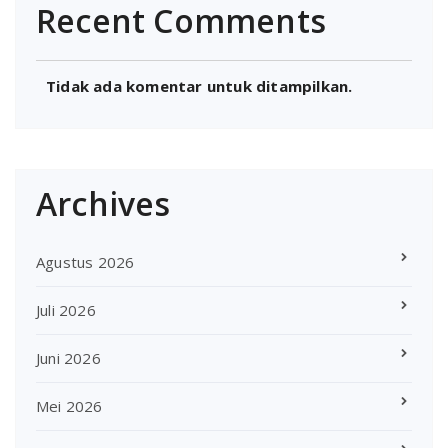
Recent Comments
Tidak ada komentar untuk ditampilkan.
Archives
Agustus 2026
Juli 2026
Juni 2026
Mei 2026