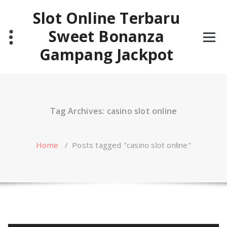
Skip
Slot Online Terbaru
to
content
Sweet Bonanza
Gampang Jackpot
Tag Archives: casino slot online
Home
/
Posts tagged "casino slot online"