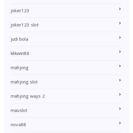
joker123
joker123 slot
judi bola
klikwin88
mahjong
mahjong slot
mahjong ways 2
mauslot
nova88