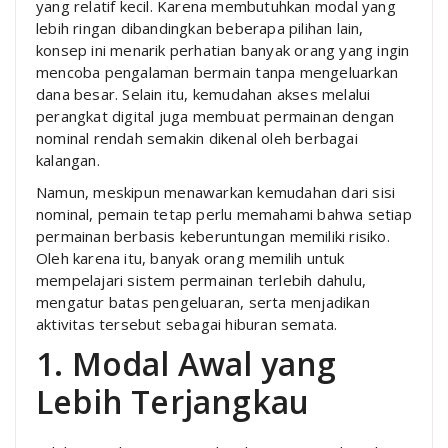
yang relatif kecil. Karena membutuhkan modal yang
lebih ringan dibandingkan beberapa pilihan lain,
konsep ini menarik perhatian banyak orang yang ingin
mencoba pengalaman bermain tanpa mengeluarkan
dana besar. Selain itu, kemudahan akses melalui
perangkat digital juga membuat permainan dengan
nominal rendah semakin dikenal oleh berbagai
kalangan.
Namun, meskipun menawarkan kemudahan dari sisi
nominal, pemain tetap perlu memahami bahwa setiap
permainan berbasis keberuntungan memiliki risiko.
Oleh karena itu, banyak orang memilih untuk
mempelajari sistem permainan terlebih dahulu,
mengatur batas pengeluaran, serta menjadikan
aktivitas tersebut sebagai hiburan semata.
1. Modal Awal yang
Lebih Terjangkau