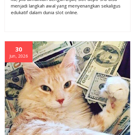
menjadi langkah awal yang menyenangkan sekaligus
edukatif dalam dunia slot online.
30
Jun, 2026