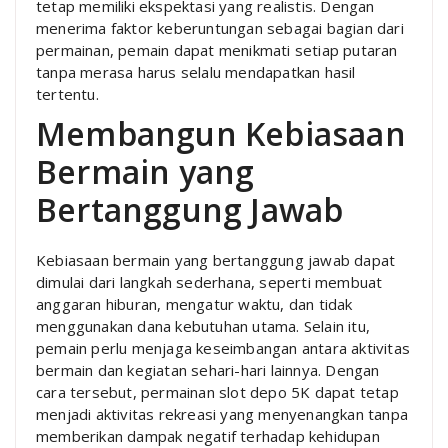
tetap memiliki ekspektasi yang realistis. Dengan
menerima faktor keberuntungan sebagai bagian dari
permainan, pemain dapat menikmati setiap putaran
tanpa merasa harus selalu mendapatkan hasil
tertentu.
Membangun Kebiasaan
Bermain yang
Bertanggung Jawab
Kebiasaan bermain yang bertanggung jawab dapat
dimulai dari langkah sederhana, seperti membuat
anggaran hiburan, mengatur waktu, dan tidak
menggunakan dana kebutuhan utama. Selain itu,
pemain perlu menjaga keseimbangan antara aktivitas
bermain dan kegiatan sehari-hari lainnya. Dengan
cara tersebut, permainan slot depo 5K dapat tetap
menjadi aktivitas rekreasi yang menyenangkan tanpa
memberikan dampak negatif terhadap kehidupan