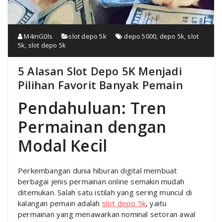
M4inG0ls
slot depo 5k
depo 5000
,
depo 5k
,
slot
5k
,
slot depo 5k
5 Alasan Slot Depo 5K Menjadi
Pilihan Favorit Banyak Pemain
Pendahuluan: Tren
Permainan dengan
Modal Kecil
Perkembangan dunia hiburan digital membuat
berbagai jenis permainan online semakin mudah
ditemukan. Salah satu istilah yang sering muncul di
kalangan pemain adalah
slot depo 5k
, yaitu
permainan yang menawarkan nominal setoran awal