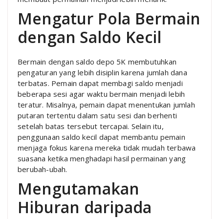
Mengatur Pola Bermain
dengan Saldo Kecil
Bermain dengan saldo depo 5K membutuhkan
pengaturan yang lebih disiplin karena jumlah dana
terbatas. Pemain dapat membagi saldo menjadi
beberapa sesi agar waktu bermain menjadi lebih
teratur. Misalnya, pemain dapat menentukan jumlah
putaran tertentu dalam satu sesi dan berhenti
setelah batas tersebut tercapai. Selain itu,
penggunaan saldo kecil dapat membantu pemain
menjaga fokus karena mereka tidak mudah terbawa
suasana ketika menghadapi hasil permainan yang
berubah-ubah.
Mengutamakan
Hiburan daripada