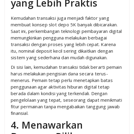
yang Lebih Praktis
Kemudahan transaksi juga menjadi faktor yang
membuat konsep slot depo 5K banyak dibicarakan.
Saat ini, perkembangan teknologi pembayaran digital
memungkinkan pengguna melakukan berbagai
transaksi dengan proses yang lebih cepat. Karena
itu, nominal deposit kecil sering dikaitkan dengan
sistem yang sederhana dan mudah digunakan.
Di sisi lain, kemudahan transaksi tidak berarti pemain
harus melakukan pengisian dana secara terus-
menerus. Pemain tetap perlu menetapkan batas
penggunaan agar aktivitas hiburan digital tetap
berada dalam kondisi yang terkendali. Dengan
pengelolaan yang tepat, seseorang dapat menikmati
fitur permainan tanpa mengabaikan tanggung jawab
finansial.
4. Menawarkan