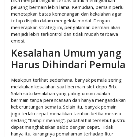
bisa menjadi langkah cerdas untuk meningkatkan
peluang bermain lebih lama. Kemudian, pemain perlu
menetapkan batas kemenangan dan kekalahan agar
tetap disiplin dalam mengelola modal. Dengan
menerapkan strategi ini, pengalaman bermain akan
menjadi lebih terkontrol dan tidak mudah terbawa
emosi.
Kesalahan Umum yang
Harus Dihindari Pemula
Meskipun terlihat sederhana, banyak pemula sering
melakukan kesalahan saat bermain slot depo 5rb.
Salah satu kesalahan yang paling umum adalah
bermain tanpa perencanaan dan hanya mengandalkan
keberuntungan semata. Selain itu, banyak pemain
juga terlalu cepat menaikkan taruhan ketika merasa
sedang “hampir menang”, padahal hal tersebut justru
dapat menghabiskan saldo dengan cepat. Tidak
hanya itu, kurangnya pemahaman terhadap fitur