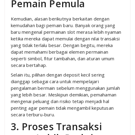
Pemain Pemula
Kemudian, alasan berikutnya berkaitan dengan
kemudahan bagi pemain baru. Banyak orang yang
baru mengenal permainan slot merasa lebih nyaman
ketika mereka dapat memulai dengan nilai transaksi
yang tidak terlalu besar. Dengan begitu, mereka
dapat memahami berbagai elemen permainan
seperti simbol, fitur tambahan, dan aturan umum
secara bertahap.
Selain itu, pilihan dengan deposit kecil sering
dianggap sebagai cara untuk mempelajari
pengalaman bermain sebelum menggunakan jumlah
yang lebih besar. Meskipun demikian, pemahaman
mengenai peluang dan risiko tetap menjadi hal
penting agar pemain tidak mengambil keputusan
secara terburu-buru.
3. Proses Transaksi