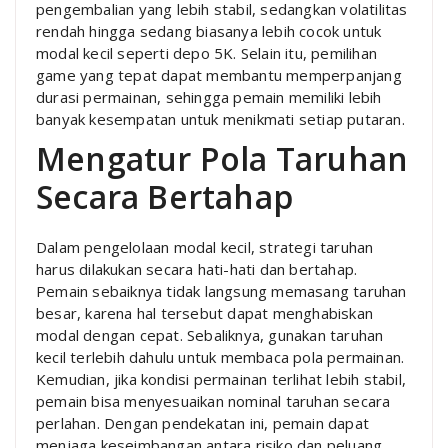
pengembalian yang lebih stabil, sedangkan volatilitas
rendah hingga sedang biasanya lebih cocok untuk
modal kecil seperti depo 5K. Selain itu, pemilihan
game yang tepat dapat membantu memperpanjang
durasi permainan, sehingga pemain memiliki lebih
banyak kesempatan untuk menikmati setiap putaran.
Mengatur Pola Taruhan
Secara Bertahap
Dalam pengelolaan modal kecil, strategi taruhan
harus dilakukan secara hati-hati dan bertahap.
Pemain sebaiknya tidak langsung memasang taruhan
besar, karena hal tersebut dapat menghabiskan
modal dengan cepat. Sebaliknya, gunakan taruhan
kecil terlebih dahulu untuk membaca pola permainan.
Kemudian, jika kondisi permainan terlihat lebih stabil,
pemain bisa menyesuaikan nominal taruhan secara
perlahan. Dengan pendekatan ini, pemain dapat
menjaga keseimbangan antara risiko dan peluang