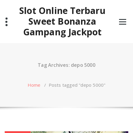
Skip
Slot Online Terbaru
to
content
Sweet Bonanza
Gampang Jackpot
Tag Archives: depo 5000
Home
/
Posts tagged "depo 5000"