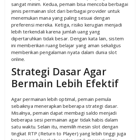
sangat minim. Kedua, pemain bisa mencoba berbagai
jenis permainan slot dari berbagai provider untuk
menemukan mana yang paling sesuai dengan
preferensi mereka. Ketiga, risiko kerugian menjadi
lebih terkendali karena jumlah uang yang
dipertaruhkan tidak besar. Dengan kata lain, sistem
ini memberikan ruang belajar yang aman sekaligus
memberikan pengalaman nyata dalam dunia slot
online.
Strategi Dasar Agar
Bermain Lebih Efektif
Agar permainan lebih optimal, pemain pemula
sebaiknya menerapkan beberapa strategi dasar.
Misalnya, pemain dapat membagi saldo menjadi
beberapa sesi permainan agar tidak habis dalam
satu waktu. Selain itu, memilih mesin slot dengan
tingkat RTP (Return to Player) yang lebih tinggi juga