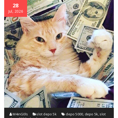
28
Jul, 2026
M4inG0ls
slot depo 5k
depo 5000
,
depo 5k
,
slot