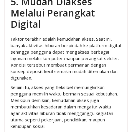
5. Mudah Diakses
Melalui Perangkat
Digital
Faktor terakhir adalah kemudahan akses. Saat ini,
banyak aktivitas hiburan berpindah ke platform digital
sehingga pengguna dapat mengakses berbagai
layanan melalui komputer maupun perangkat seluler.
Kondisi tersebut membuat permainan dengan
konsep deposit kecil semakin mudah ditemukan dan
digunakan.
Selain itu, akses yang fleksibel memungkinkan
pengguna memilih waktu bermain sesuai kebutuhan.
Meskipun demikian, kemudahan akses juga
membutuhkan kesadaran dalam mengatur waktu
agar aktivitas hiburan tidak mengganggu kegiatan
utama seperti pekerjaan, pendidikan, maupun
kehidupan sosial.