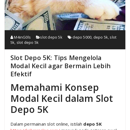
M4inG0ls
slot depo 5k
depo 5000
,
depo 5k
,
slot
5k
,
slot depo 5k
Slot Depo 5K: Tips Mengelola
Modal Kecil agar Bermain Lebih
Efektif
Memahami Konsep
Modal Kecil dalam Slot
Depo 5K
Dalam permainan slot online, istilah
depo 5K