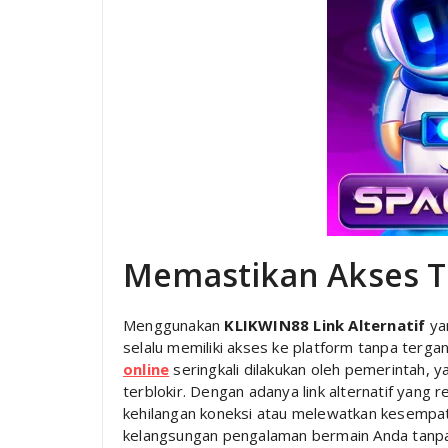
Memastikan Akses 
Menggunakan
KLIKWIN88 Link Alternatif
yan
selalu memiliki akses ke platform tanpa terg
online
seringkali dilakukan oleh pemerintah
terblokir. Dengan adanya link alternatif yang r
kehilangan koneksi atau melewatkan kesempat
kelangsungan pengalaman bermain Anda tanpa 