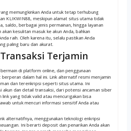
an yang memungkinkan Anda untuk tetap terhubung
kan KLIKWIN88, meskipun alamat situs utama tidak
a, saldo, berbagai jenis permainan, hingga layanan
n akan kesulitan masuk ke akun Anda, bahkan
a raih. Oleh karena itu, selalu pastikan Anda
ng paling baru dan akurat.
Transaksi Terjamin
 bermain di platform online, dan penggunaan
 berperan dalam hal ini. Link alternatif resmi menjamin
n dan terenkripsi seperti situs utama. Ini
i akun dan detail transaksi, dari potensi ancaman siber
link yang tidak valid atau mencurigakan bisa
awab untuk mencuri informasi sensitif Anda atau
nk alternatifnya, menggunakan teknologi enkripsi
euangan. Ini berarti deposit dan penarikan Anda akan