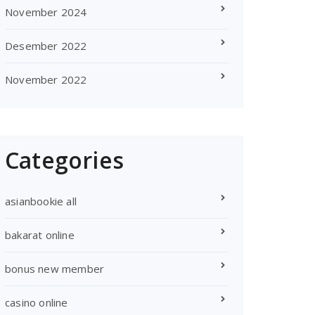
November 2024
Desember 2022
November 2022
Categories
asianbookie all
bakarat online
bonus new member
casino online