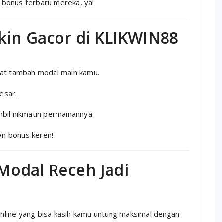
o bonus terbaru mereka, ya!
kin Gacor di KLIKWIN88
at tambah modal main kamu.
esar.
mbil nikmatin permainannya.
an bonus keren!
Modal Receh Jadi
 online yang bisa kasih kamu untung maksimal dengan