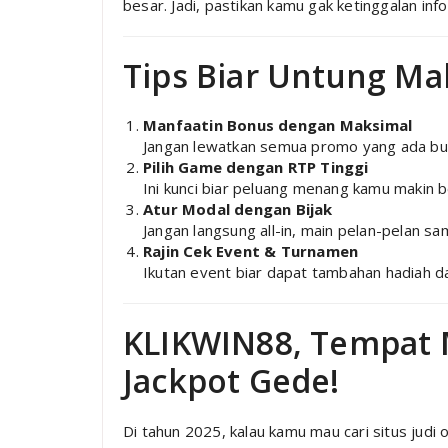
besar. Jadi, pastikan kamu gak ketinggalan inf
Tips Biar Untung Ma
Manfaatin Bonus dengan Maksimal
Jangan lewatkan semua promo yang ada bu
Pilih Game dengan RTP Tinggi
Ini kunci biar peluang menang kamu makin b
Atur Modal dengan Bijak
Jangan langsung all-in, main pelan-pelan sa
Rajin Cek Event & Turnamen
Ikutan event biar dapat tambahan hadiah d
KLIKWIN88, Tempat 
Jackpot Gede!
Di tahun 2025, kalau kamu mau cari situs judi