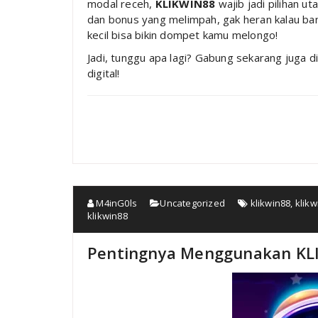
modal receh,
KLIKWIN88
wajib jadi pilihan u
dan bonus yang melimpah, gak heran kalau b
kecil bisa bikin dompet kamu melongo!
Jadi, tunggu apa lagi? Gabung sekarang juga d
digital!
M4inG0ls
Uncategorized
klikwin88
,
klikw
klikwin88
Pentingnya Menggunakan KLIK