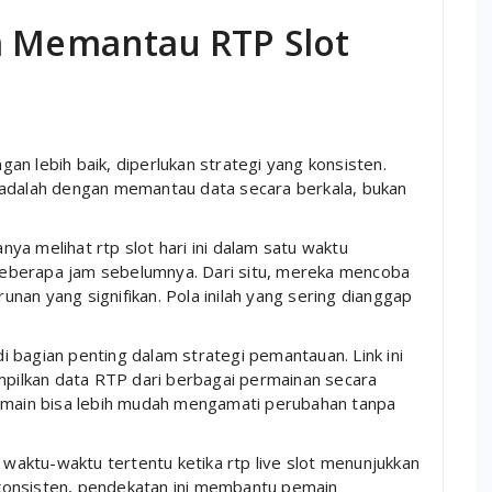
m Memantau RTP Slot
n lebih baik, diperlukan strategi yang konsisten.
 adalah dengan memantau data secara berkala, bukan
a melihat rtp slot hari ini dalam satu waktu
eberapa jam sebelumnya. Dari situ, mereka mencoba
an yang signifikan. Pola inilah yang sering dianggap
adi bagian penting dalam strategi pemantauan. Link ini
ilkan data RTP dari berbagai permainan secara
pemain bisa lebih mudah mengamati perubahan tanpa
t waktu-waktu tertentu ketika rtp live slot menunjukkan
u konsisten, pendekatan ini membantu pemain