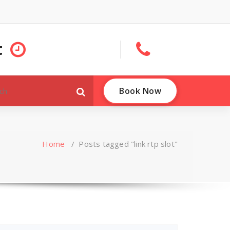
t
Book Now
Home
/
Posts tagged "link rtp slot"