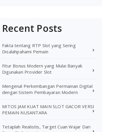
Recent Posts
Fakta tentang RTP Slot yang Sering
Disalahpahami Pemain
Fitur Bonus Modern yang Mulai Banyak
Digunakan Provider Slot
Mengenal Perkembangan Permainan Digital
dengan Sistem Pembayaran Modern
MITOS JAM KUAT MAIN SLOT GACOR VERSI
PEMAIN NUSANTARA
Tetaplah Realistis, Target Cuan Wajar Dari