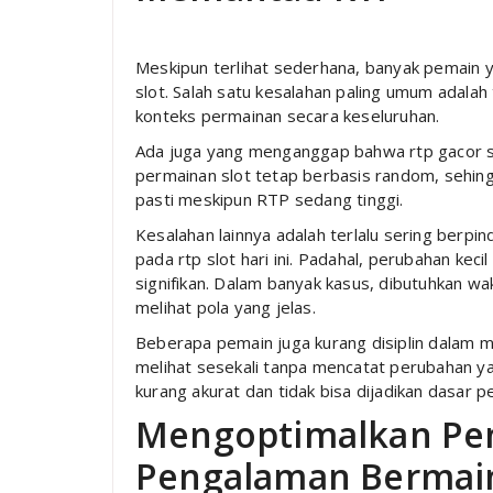
Meskipun terlihat sederhana, banyak pemain
slot. Salah satu kesalahan paling umum adal
konteks permainan secara keseluruhan.
Ada juga yang menganggap bahwa rtp gacor s
permainan slot tetap berbasis random, sehingg
pasti meskipun RTP sedang tinggi.
Kesalahan lainnya adalah terlalu sering berpi
pada rtp slot hari ini. Padahal, perubahan ke
signifikan. Dalam banyak kasus, dibutuhkan w
melihat pola yang jelas.
Beberapa pemain juga kurang disiplin dalam m
melihat sesekali tanpa mencatat perubahan yan
kurang akurat dan tidak bisa dijadikan dasar 
Mengoptimalkan Pe
Pengalaman Bermain