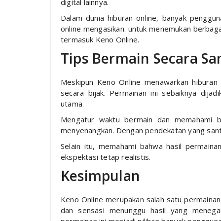
digital lainnya.
Dalam dunia hiburan online, banyak pengguna
online mengasikan. untuk menemukan berbagai
termasuk Keno Online.
Tips Bermain Secara San
Meskipun Keno Online menawarkan hiburan 
secara bijak. Permainan ini sebaiknya dijad
utama.
Mengatur waktu bermain dan memahami bat
menyenangkan. Dengan pendekatan yang santa
Selain itu, memahami bahwa hasil permain
ekspektasi tetap realistis.
Kesimpulan
Keno Online merupakan salah satu permainan d
dan sensasi menunggu hasil yang menega