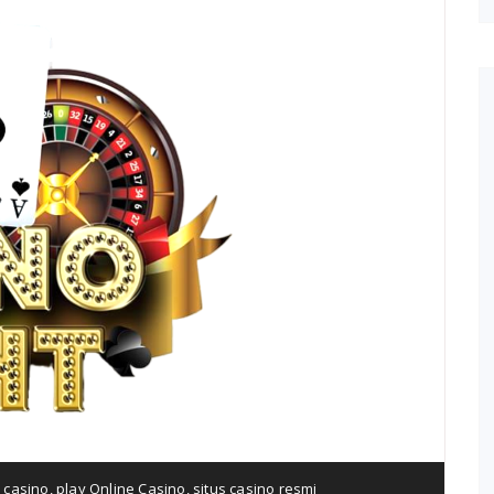
e casino
,
play Online Casino
,
situs casino resmi