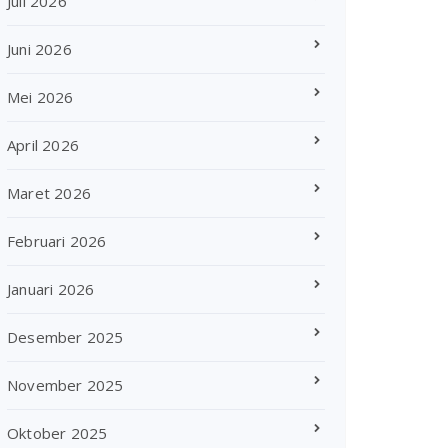
Juli 2026
Juni 2026
Mei 2026
April 2026
Maret 2026
Februari 2026
Januari 2026
Desember 2025
November 2025
Oktober 2025