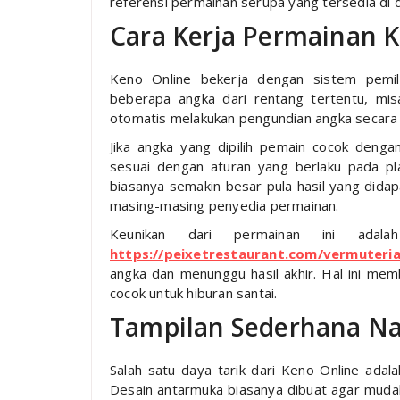
referensi permainan serupa yang tersedia di d
Cara Kerja Permainan 
Keno Online bekerja dengan sistem pemil
beberapa angka dari rentang tertentu, mis
otomatis melakukan pengundian angka secara 
Jika angka yang dipilih pemain cocok denga
sesuai dengan aturan yang berlaku pada pl
biasanya semakin besar pula hasil yang didap
masing-masing penyedia permainan.
Keunikan dari permainan ini adala
https://peixetrestaurant.com/vermuteria
angka dan menunggu hasil akhir. Hal ini me
cocok untuk hiburan santai.
Tampilan Sederhana N
Salah satu daya tarik dari Keno Online ada
Desain antarmuka biasanya dibuat agar mudah