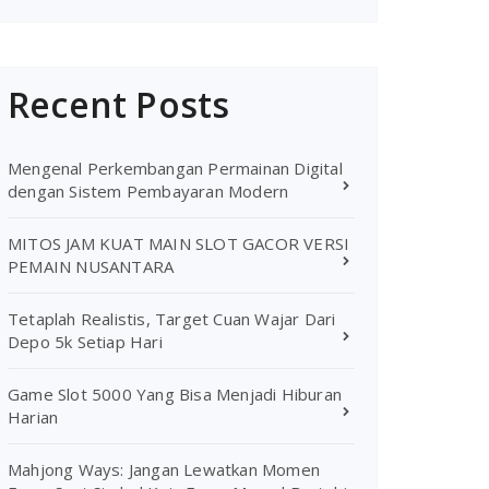
Recent Posts
Mengenal Perkembangan Permainan Digital
dengan Sistem Pembayaran Modern
MITOS JAM KUAT MAIN SLOT GACOR VERSI
PEMAIN NUSANTARA
Tetaplah Realistis, Target Cuan Wajar Dari
Depo 5k Setiap Hari
Game Slot 5000 Yang Bisa Menjadi Hiburan
Harian
Mahjong Ways: Jangan Lewatkan Momen