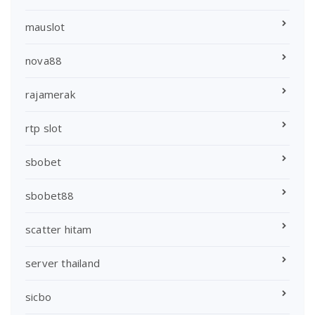
mauslot
nova88
rajamerak
rtp slot
sbobet
sbobet88
scatter hitam
server thailand
sicbo