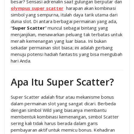
besar? Sensasi adrenalin saat gulungan berputar dan
olympus super scatter
harapan akan kombinasi
simbol yang sempurna, itulah daya tarik utama dari
dunia slot. Di antara berbagai permainan yang ada,
“
Super Scatter
” muncul sebagai bintang yang
menjanjikan, menawarkan peluang tak terbatas untuk
meraih kemenangan yang luar biasa. Ini bukan
sekadar permainan slot biasa; ini adalah gerbang
menuju potensi hadiah fantastis yang bisa mengubah
hari Anda.
Apa Itu Super Scatter?
Super Scatter adalah fitur atau mekanisme bonus
dalam permainan slot yang sangat dicari. Berbeda
dengan simbol Wild yang biasanya membantu
membentuk kombinasi kemenangan, simbol Scatter
sering kali tidak harus berada dalam garis
pembayaran aktif untuk memicu bonus. Kehadiran