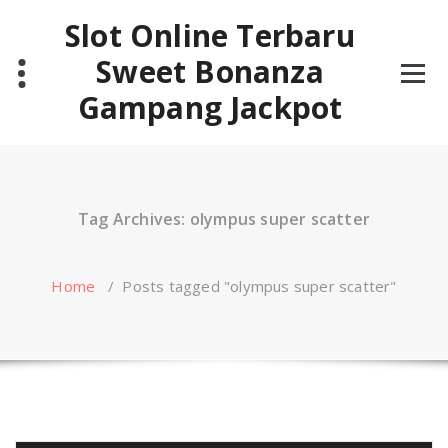
Skip
Slot Online Terbaru
to
content
Sweet Bonanza
Gampang Jackpot
Tag Archives: olympus super scatter
Home
/
Posts tagged "olympus super scatter"