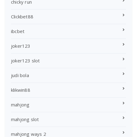
chicky run
Clickbet88
ibcbet
joker123
joker123 slot
judi bola
klikwin88
mahjong
mahjong slot
mahjong ways 2