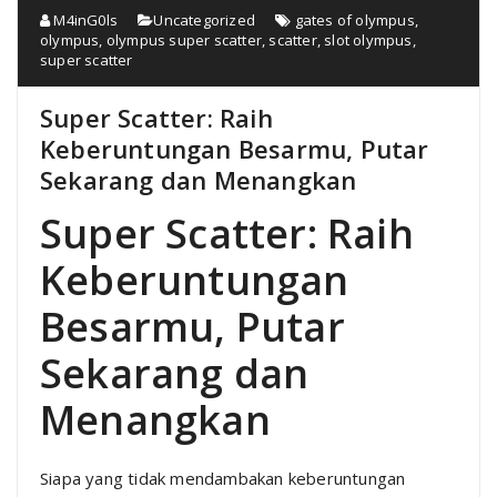
M4inG0ls
Uncategorized
gates of olympus
,
olympus
,
olympus super scatter
,
scatter
,
slot olympus
,
super scatter
Super Scatter: Raih
Keberuntungan Besarmu, Putar
Sekarang dan Menangkan
Super Scatter: Raih
Keberuntungan
Besarmu, Putar
Sekarang dan
Menangkan
Siapa yang tidak mendambakan keberuntungan