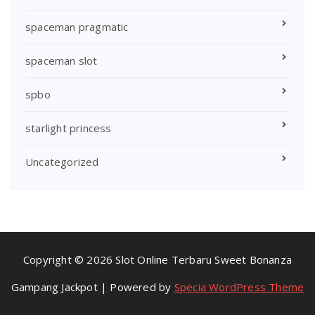
spaceman pragmatic
spaceman slot
spbo
starlight princess
Uncategorized
Copyright © 2026 Slot Online Terbaru Sweet Bonanza
Gampang Jackpot | Powered by
Specia WordPress Theme