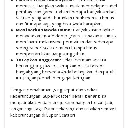
memutar, luangkan waktu untuk mempelajari tabel
pembayaran game. Pahami berapa banyak simbol
Scatter yang Anda butuhkan untuk memicu bonus
dan fitur apa saja yang bisa Anda harapkan.
Manfaatkan Mode Demo:
Banyak kasino online
menawarkan mode demo gratis. Gunakan ini untuk
memahami mekanisme permainan dan seberapa
sering Super Scatter muncul tanpa harus
mempertaruhkan uang sungguhan.
Tetapkan Anggaran:
Selalu bermain secara
bertanggung jawab. Tetapkan batas berapa
banyak yang bersedia Anda belanjakan dan patuhi
itu. Jangan pernah mengejar kerugian.
Dengan pemahaman yang tepat dan sedikit
keberuntungan, Super Scatter benar-benar bisa
menjadi tiket Anda menuju kemenangan besar. Jadi,
jangan ragu lagi! Putar sekarang dan rasakan sensasi
keberuntungan di Super Scatter!