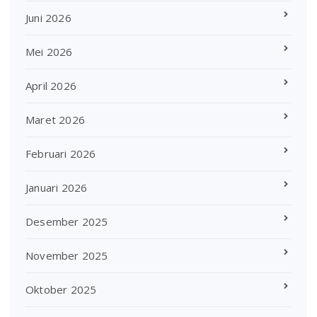
Juni 2026
Mei 2026
April 2026
Maret 2026
Februari 2026
Januari 2026
Desember 2025
November 2025
Oktober 2025