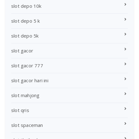
slot depo 10k
slot depo 5 k
slot depo 5k
slot gacor
slot gacor 777
slot gacor hari ini
slot mahjong
slot qris
slot spaceman