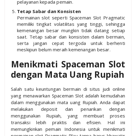
pelayanan kepada pemain.
Tetap Sabar dan Konsisten
Permainan slot seperti Spaceman Slot Pragmatic
memiliki tingkat volatilitas yang tinggi, sehingga
kemenangan besar mungkin tidak datang setiap
saat. Tetap sabar dan konsisten dalam bermain,
serta jangan cepat tergoda untuk berhenti
meskipun belum meraih kemenangan besar.
Menikmati Spaceman Slot
dengan Mata Uang Rupiah
Salah satu keuntungan bermain di situs judi online
yang menawarkan Spaceman Slot adalah kemudahan
dalam menggunakan mata uang Rupiah. Anda dapat
melakukan deposit dan penarikan dengan
menggunakan Rupiah, yang membuat proses
transaksi lebih praktis dan efisien. Hal ini
memungkinkan pemain Indonesia untuk menikmati
permainan slot Pragmatic Play tanpa harus khawatir