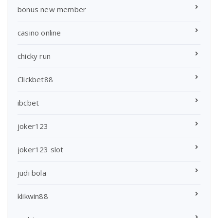
bonus new member
casino online
chicky run
Clickbet88
ibcbet
joker123
joker123 slot
judi bola
klikwin88