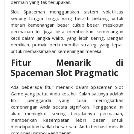
bermain yang tak terlupakan.
Slot Spaceman menggunakan sistem volatilitas
sedang hingga tinggi, yang berarti peluang untuk
meraih kemenangan besar cukup besar, meskipun
permainan ini juga bisa memberikan kemenangan
kecil dalam jangka waktu yang lebih sering. Dengan
demikian, pemain perlu memiliki strategi yang tepat
untuk memaksimalkan kemenangan mereka.
Fitur Menarik di
Spaceman Slot Pragmatic
Ada beberapa fitur menarik dalam Spaceman Slot
Game yang patut Anda ketahui. Salah satunya adalah
fitur pengganda yang bisa meningkatkan
kemenangan Anda secara signifikan. Pengganda ini
akan meningkat seiring berjalannya permainan,
memberikan kesempatan lebih besar untuk
mendapatkan hadiah besar saat Anda berhasil meraih
kombinasi simbol yang tepat.