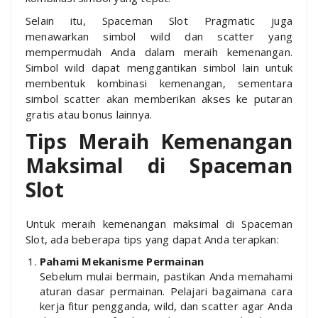
Selain itu, Spaceman Slot Pragmatic juga
menawarkan simbol wild dan scatter yang
mempermudah Anda dalam meraih kemenangan.
Simbol wild dapat menggantikan simbol lain untuk
membentuk kombinasi kemenangan, sementara
simbol scatter akan memberikan akses ke putaran
gratis atau bonus lainnya.
Tips Meraih Kemenangan
Maksimal di Spaceman
Slot
Untuk meraih kemenangan maksimal di Spaceman
Slot, ada beberapa tips yang dapat Anda terapkan:
Pahami Mekanisme Permainan
Sebelum mulai bermain, pastikan Anda memahami
aturan dasar permainan. Pelajari bagaimana cara
kerja fitur pengganda, wild, dan scatter agar Anda