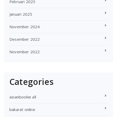
Februari 2025
Januari 2025
November 2024
Desember 2022
November 2022
Categories
asianbookie all
bakarat online