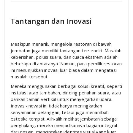
Tantangan dan Inovasi
Meskipun menarik, mengelola restoran di bawah
jembatan juga memiliki tantangan tersendiri. Masalah
kebersihan, polusi suara, dan cuaca ekstrem adalah
beberapa di antaranya. Namun, para pemilik restoran
ini menunjukkan inovasi luar biasa dalam mengatasi
masalah tersebut.
Mereka menggunakan berbagai solusi kreatif, seperti
instalasi atap tambahan, dinding penahan suara, atau
bahkan taman vertikal untuk menyegarkan udara.
Inovasi-inovasi ini tidak hanya meningkatkan
kenyamanan pelanggan, tetapi juga menambah
estetika tempat. Alih-alih melihat jembatan sebagai
penghalang, mereka menjadikannya bagian integral
dari desain, menciptakan identitas visual yang kuat