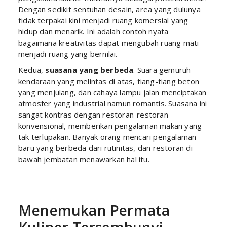
Dengan sedikit sentuhan desain, area yang dulunya
tidak terpakai kini menjadi ruang komersial yang
hidup dan menarik. Ini adalah contoh nyata
bagaimana kreativitas dapat mengubah ruang mati
menjadi ruang yang bernilai.
Kedua,
suasana yang berbeda
. Suara gemuruh
kendaraan yang melintas di atas, tiang-tiang beton
yang menjulang, dan cahaya lampu jalan menciptakan
atmosfer yang industrial namun romantis. Suasana ini
sangat kontras dengan restoran-restoran
konvensional, memberikan pengalaman makan yang
tak terlupakan. Banyak orang mencari pengalaman
baru yang berbeda dari rutinitas, dan restoran di
bawah jembatan menawarkan hal itu.
Menemukan Permata