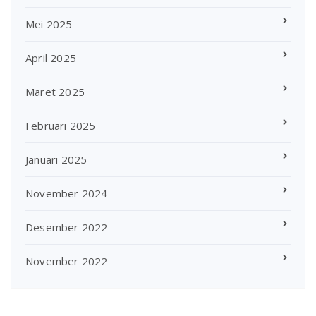
Mei 2025
April 2025
Maret 2025
Februari 2025
Januari 2025
November 2024
Desember 2022
November 2022