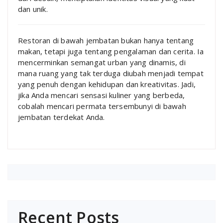
dan unik.
Restoran di bawah jembatan bukan hanya tentang
makan, tetapi juga tentang pengalaman dan cerita. Ia
mencerminkan semangat urban yang dinamis, di
mana ruang yang tak terduga diubah menjadi tempat
yang penuh dengan kehidupan dan kreativitas. Jadi,
jika Anda mencari sensasi kuliner yang berbeda,
cobalah mencari permata tersembunyi di bawah
jembatan terdekat Anda.
Recent Posts