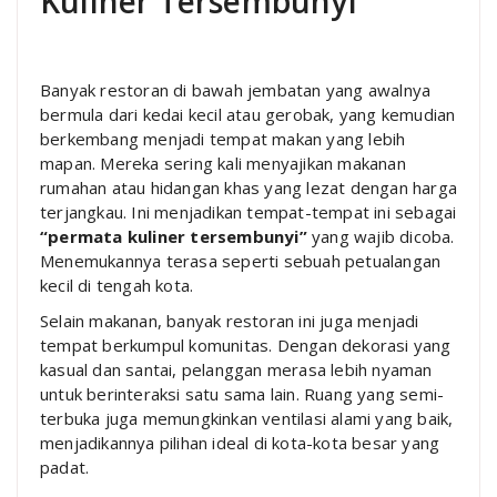
Kuliner Tersembunyi
Banyak restoran di bawah jembatan yang awalnya
bermula dari kedai kecil atau gerobak, yang kemudian
berkembang menjadi tempat makan yang lebih
mapan. Mereka sering kali menyajikan makanan
rumahan atau hidangan khas yang lezat dengan harga
terjangkau. Ini menjadikan tempat-tempat ini sebagai
“permata kuliner tersembunyi”
yang wajib dicoba.
Menemukannya terasa seperti sebuah petualangan
kecil di tengah kota.
Selain makanan, banyak restoran ini juga menjadi
tempat berkumpul komunitas. Dengan dekorasi yang
kasual dan santai, pelanggan merasa lebih nyaman
untuk berinteraksi satu sama lain. Ruang yang semi-
terbuka juga memungkinkan ventilasi alami yang baik,
menjadikannya pilihan ideal di kota-kota besar yang
padat.