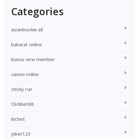
Categories
asianbookie all
bakarat online
bonus new member
casino online
chicky run
Clickbet88
ibcbet
joker123