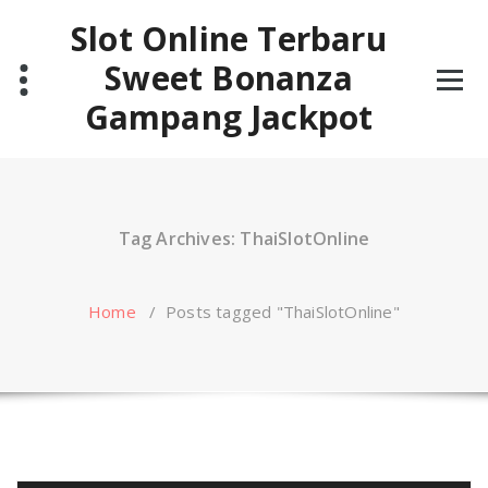
Skip
Slot Online Terbaru
to
content
Sweet Bonanza
Gampang Jackpot
Tag Archives: ThaiSlotOnline
Home
/
Posts tagged "ThaiSlotOnline"