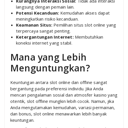
Kurangnya Interaksi Sosial:
Tidak ada interaksi
langsung dengan pemain lain.
Potensi Kecanduan:
Kemudahan akses dapat
meningkatkan risiko kecanduan.
Keamanan Situs:
Pemilihan situs slot online yang
terpercaya sangat penting.
Ketergantungan Internet:
Membutuhkan
koneksi internet yang stabil.
Mana yang Lebih
Menguntungkan?
Keuntungan antara slot online dan offline sangat
bergantung pada preferensi individu. Jika Anda
mencari pengalaman sosial dan atmosfer kasino yang
otentik, slot offline mungkin lebih cocok. Namun, jika
Anda mengutamakan kemudahan, variasi permainan,
dan bonus, slot online menawarkan lebih banyak
keuntungan.