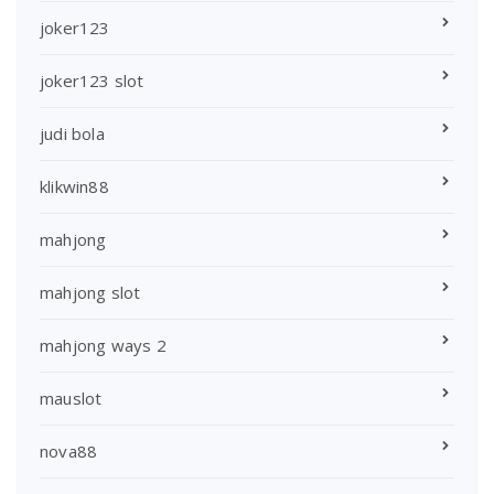
joker123
joker123 slot
judi bola
klikwin88
mahjong
mahjong slot
mahjong ways 2
mauslot
nova88