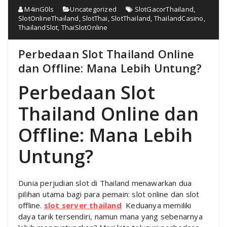
M4inG0ls
Uncategorized
SlotGacorThailand
,
SlotOnlineThailand
,
SlotThai
,
SlotThailand
,
ThailandCasino
,
ThailandSlot
,
ThaiSlotOnline
Perbedaan Slot Thailand Online
dan Offline: Mana Lebih Untung?
Perbedaan Slot
Thailand Online dan
Offline: Mana Lebih
Untung?
Dunia perjudian slot di Thailand menawarkan dua
pilihan utama bagi para pemain: slot online dan slot
offline.
slot server thailand
Keduanya memiliki
daya tarik tersendiri, namun mana yang sebenarnya