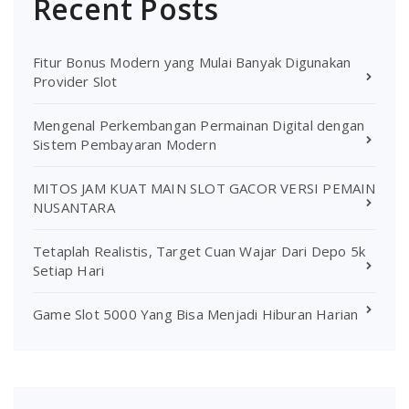
Recent Posts
Fitur Bonus Modern yang Mulai Banyak Digunakan
Provider Slot
Mengenal Perkembangan Permainan Digital dengan
Sistem Pembayaran Modern
MITOS JAM KUAT MAIN SLOT GACOR VERSI PEMAIN
NUSANTARA
Tetaplah Realistis, Target Cuan Wajar Dari Depo 5k
Setiap Hari
Game Slot 5000 Yang Bisa Menjadi Hiburan Harian