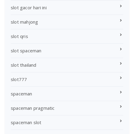
slot gacor hari ini
slot mahjong
slot qris
slot spaceman
slot thailand
slot777
spaceman
spaceman pragmatic
spaceman slot