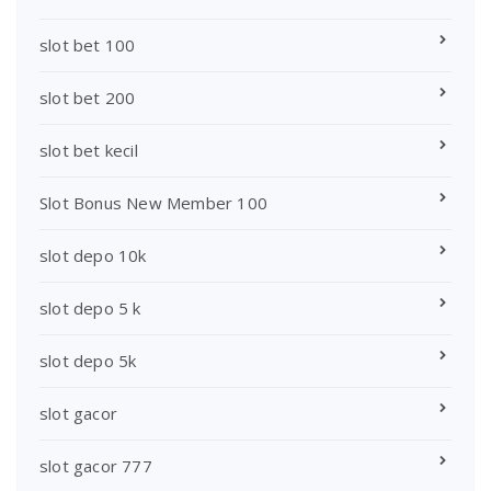
slot bet 100
slot bet 200
slot bet kecil
Slot Bonus New Member 100
slot depo 10k
slot depo 5 k
slot depo 5k
slot gacor
slot gacor 777