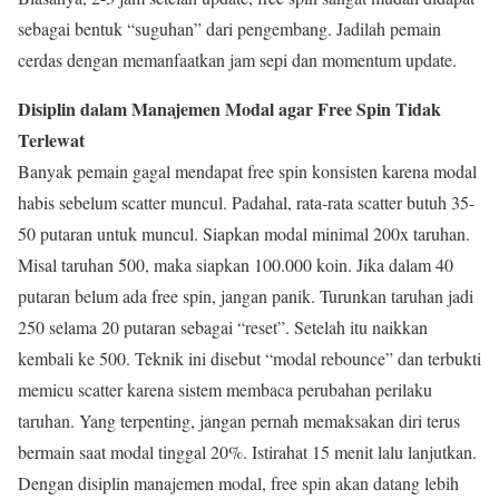
sebagai bentuk “suguhan” dari pengembang. Jadilah pemain
cerdas dengan memanfaatkan jam sepi dan momentum update.
Disiplin dalam Manajemen Modal agar Free Spin Tidak
Terlewat
Banyak pemain gagal mendapat free spin konsisten karena modal
habis sebelum scatter muncul. Padahal, rata-rata scatter butuh 35-
50 putaran untuk muncul. Siapkan modal minimal 200x taruhan.
Misal taruhan 500, maka siapkan 100.000 koin. Jika dalam 40
putaran belum ada free spin, jangan panik. Turunkan taruhan jadi
250 selama 20 putaran sebagai “reset”. Setelah itu naikkan
kembali ke 500. Teknik ini disebut “modal rebounce” dan terbukti
memicu scatter karena sistem membaca perubahan perilaku
taruhan. Yang terpenting, jangan pernah memaksakan diri terus
bermain saat modal tinggal 20%. Istirahat 15 menit lalu lanjutkan.
Dengan disiplin manajemen modal, free spin akan datang lebih