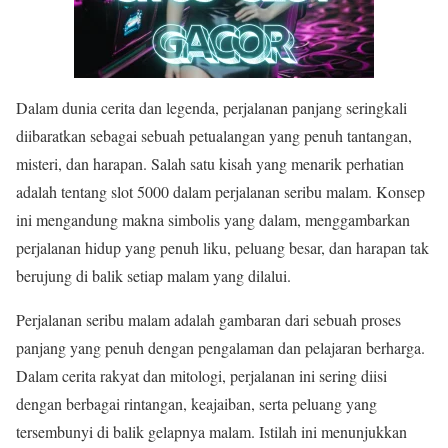
Dalam dunia cerita dan legenda, perjalanan panjang seringkali
diibaratkan sebagai sebuah petualangan yang penuh tantangan,
misteri, dan harapan. Salah satu kisah yang menarik perhatian
adalah tentang slot 5000 dalam perjalanan seribu malam. Konsep
ini mengandung makna simbolis yang dalam, menggambarkan
perjalanan hidup yang penuh liku, peluang besar, dan harapan tak
berujung di balik setiap malam yang dilalui.
Perjalanan seribu malam adalah gambaran dari sebuah proses
panjang yang penuh dengan pengalaman dan pelajaran berharga.
Dalam cerita rakyat dan mitologi, perjalanan ini sering diisi
dengan berbagai rintangan, keajaiban, serta peluang yang
tersembunyi di balik gelapnya malam. Istilah ini menunjukkan