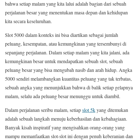
bahwa setiap malam yang kita lalui adalah bagian dari sebuah
perjalanan besar yang menentukan masa depan dan kehidupan
kita secara keseluruhan.
Slot 5000 dalam konteks ini bisa diartikan sebagai jumlah
peluang, kesempatan, atau kemungkinan yang tersembunyi di
sepanjang perjalanan. Dalam setiap malam yang kita jalani, ada
kemungkinan besar untuk mendapatkan sebuah slot, sebuah
peluang besar yang bisa mengubah nasib dan arah hidup. Angka
5000 sendiri melambangkan kuantitas peluang yang tak terbatas,
sebuah angka yang menunjukkan bahwa di balik setiap gelapnya
malam, selalu ada peluang besar menunggu untuk diambil.
Dalam perjalanan seribu malam, setiap
slot 5k
yang ditemukan
adalah sebuah langkah menuju keberhasilan dan kebahagiaan.
Banyak kisah inspiratif yang mengisahkan orang-orang yang
mampu memanfaatkan slot-slot ini dengan penuh keberanian dan