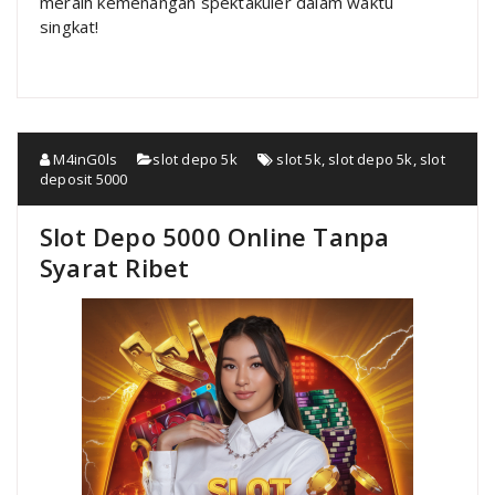
meraih kemenangan spektakuler dalam waktu
singkat!
M4inG0ls
slot depo 5k
slot 5k
,
slot depo 5k
,
slot
deposit 5000
Slot Depo 5000 Online Tanpa
Syarat Ribet