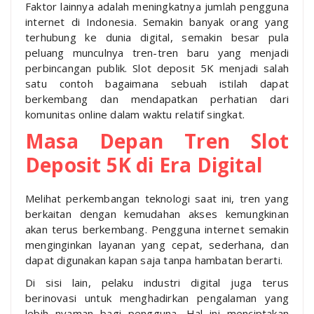
Faktor lainnya adalah meningkatnya jumlah pengguna
internet di Indonesia. Semakin banyak orang yang
terhubung ke dunia digital, semakin besar pula
peluang munculnya tren-tren baru yang menjadi
perbincangan publik. Slot deposit 5K menjadi salah
satu contoh bagaimana sebuah istilah dapat
berkembang dan mendapatkan perhatian dari
komunitas online dalam waktu relatif singkat.
Masa Depan Tren Slot
Deposit 5K di Era Digital
Melihat perkembangan teknologi saat ini, tren yang
berkaitan dengan kemudahan akses kemungkinan
akan terus berkembang. Pengguna internet semakin
menginginkan layanan yang cepat, sederhana, dan
dapat digunakan kapan saja tanpa hambatan berarti.
Di sisi lain, pelaku industri digital juga terus
berinovasi untuk menghadirkan pengalaman yang
lebih nyaman bagi pengguna. Hal ini menciptakan