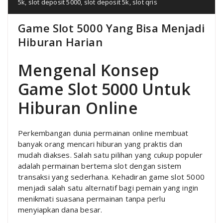
5k
,
slot deposit 5000
,
slot deposit 5k
,
slot qris
Game Slot 5000 Yang Bisa Menjadi
Hiburan Harian
Mengenal Konsep
Game Slot 5000 Untuk
Hiburan Online
Perkembangan dunia permainan online membuat
banyak orang mencari hiburan yang praktis dan
mudah diakses. Salah satu pilihan yang cukup populer
adalah permainan bertema slot dengan sistem
transaksi yang sederhana. Kehadiran game slot 5000
menjadi salah satu alternatif bagi pemain yang ingin
menikmati suasana permainan tanpa perlu
menyiapkan dana besar.