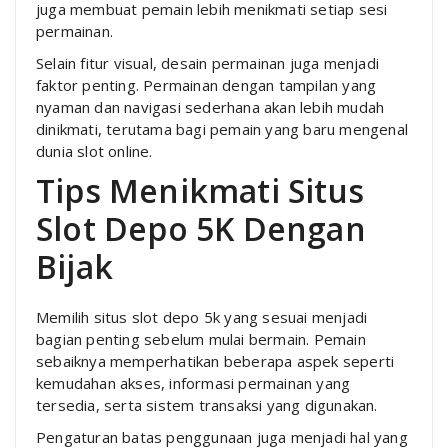
juga membuat pemain lebih menikmati setiap sesi
permainan.
Selain fitur visual, desain permainan juga menjadi
faktor penting. Permainan dengan tampilan yang
nyaman dan navigasi sederhana akan lebih mudah
dinikmati, terutama bagi pemain yang baru mengenal
dunia slot online.
Tips Menikmati Situs
Slot Depo 5K Dengan
Bijak
Memilih situs slot depo 5k yang sesuai menjadi
bagian penting sebelum mulai bermain. Pemain
sebaiknya memperhatikan beberapa aspek seperti
kemudahan akses, informasi permainan yang
tersedia, serta sistem transaksi yang digunakan.
Pengaturan batas penggunaan juga menjadi hal yang