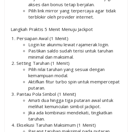
akses dan bonus tetap berjalan.
Pilih link mirror yang terpercaya agar tidak
terblokir oleh provider internet.
Langkah Praktis 5 Menit Menuju Jackpot
Persiapan Awal (1 Menit)
Login ke akunmu lewat rajamerak login.
Pastikan saldo sudah terisi untuk taruhan
minimal dan maksimal.
Setting Taruhan (1 Menit)
Pilih nilai taruhan yang sesuai dengan
kemampuan modal.
Aktifkan fitur turbo spin untuk mempercepat
putaran.
Pantau Pola Simbol (1 Menit)
Amati dua hingga tiga putaran awal untuk
melihat kemunculan simbol jackpot.
Jika ada kombinasi mendekati, tingkatkan
taruhan.
Eksekusi Taruhan Maksimum (1 Menit)
Pasang taruhan maksimal pada putaran