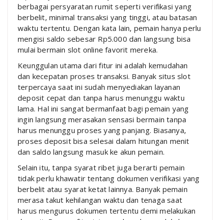
berbagai persyaratan rumit seperti verifikasi yang
berbelit, minimal transaksi yang tinggi, atau batasan
waktu tertentu. Dengan kata lain, pemain hanya perlu
mengisi saldo sebesar Rp5.000 dan langsung bisa
mulai bermain slot online favorit mereka.
Keunggulan utama dari fitur ini adalah kemudahan
dan kecepatan proses transaksi. Banyak situs slot
terpercaya saat ini sudah menyediakan layanan
deposit cepat dan tanpa harus menunggu waktu
lama. Hal ini sangat bermanfaat bagi pemain yang
ingin langsung merasakan sensasi bermain tanpa
harus menunggu proses yang panjang. Biasanya,
proses deposit bisa selesai dalam hitungan menit
dan saldo langsung masuk ke akun pemain.
Selain itu, tanpa syarat ribet juga berarti pemain
tidak perlu khawatir tentang dokumen verifikasi yang
berbelit atau syarat ketat lainnya. Banyak pemain
merasa takut kehilangan waktu dan tenaga saat
harus mengurus dokumen tertentu demi melakukan