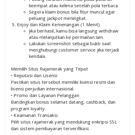
keempat atau kelima setelah pola terbaca.
Segera klaim bonus bila fitur muncul agar
peluang jackpot meningkat.
Enjoy dan Klaim Kemenangan (1 Menit)
Jika berhasil, kamu bisa langsung withdraw
atau melanjutkan ke permainan lain.
Lakukan screenshot sebagai bukti saat
menghubungi customer service jika terjadi
kendala.
Memilih Situs Rajamerak yang Tepat
• Reputasi dan Lisensi
Pastikan situs tersebut memiliki lisensi resmi dan
lisensi perjudian internasional.
• Promo dan Layanan Pelanggan
Bandingkan bonus selamat datang, cashback, dan
program loyalty.
• Keamanan Transaksi
Pilih situs rajamerak yang mendukung enkripsi SSL
dan sistem pembayaran terverifikasi.