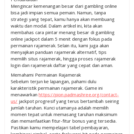
Mengincar kemenangan besar dari gambling online
bisa jadi impian semua pemain. Namun, tanpa
strategi yang tepat, kamu hanya akan membuang
waktu dan modal. Dalam artikel ini, kita akan
membahas cara pintar menang besar di gambling
online jackpot dalam 5 menit dengan fokus pada
permainan rajamerak. Selain itu, kami juga akan
menyajikan panduan rajamerak alternatif, tips
memilih situs rajamerak, hingga proses rajamerak
login dan rajamerak daftar yang cepat dan aman.
Memahami Permainan Rajamerak
Sebelum terjun ke lapangan, pahami dulu
karakteristik permainan rajamerak. Game ini
menawarkan
https://pion.padmashree.org/contact-
us/
jackpot progresif yang terus bertambah seiring
jumlah taruhan. Kunci utamanya adalah memilih
momen tepat untuk memasang taruhan maksimum
dan memanfaatkan fitur-fitur bonus yang tersedia.
Pastikan kamu mempelajari tabel pembayaran,