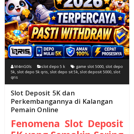
M4inG0ls
slot depo 5 k
game slot 5000
,
slot depo
5k
,
slot depo 5k qris
,
slot depo sit 5k
,
slot deposit 5000
,
slot
qris
Slot Deposit 5K dan
Perkembangannya di Kalangan
Pemain Online
Fenomena Slot Deposit