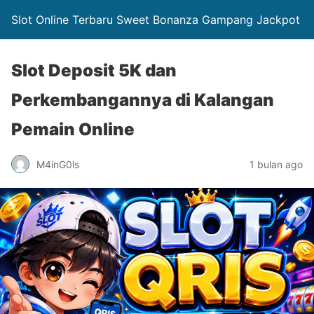
Slot Online Terbaru Sweet Bonanza Gampang Jackpot
Slot Deposit 5K dan
Perkembangannya di Kalangan
Pemain Online
M4inG0ls
1 bulan ago