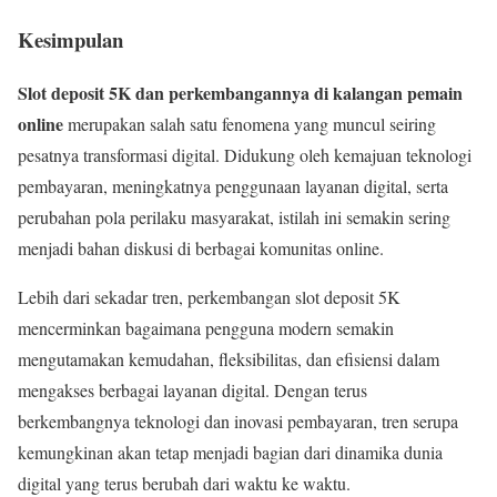
Kesimpulan
Slot deposit 5K dan perkembangannya di kalangan pemain
online
merupakan salah satu fenomena yang muncul seiring
pesatnya transformasi digital. Didukung oleh kemajuan teknologi
pembayaran, meningkatnya penggunaan layanan digital, serta
perubahan pola perilaku masyarakat, istilah ini semakin sering
menjadi bahan diskusi di berbagai komunitas online.
Lebih dari sekadar tren, perkembangan slot deposit 5K
mencerminkan bagaimana pengguna modern semakin
mengutamakan kemudahan, fleksibilitas, dan efisiensi dalam
mengakses berbagai layanan digital. Dengan terus
berkembangnya teknologi dan inovasi pembayaran, tren serupa
kemungkinan akan tetap menjadi bagian dari dinamika dunia
digital yang terus berubah dari waktu ke waktu.