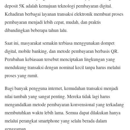
deposit 5K adalah kemajuan teknologi pembayaran digital.
Kehadiran berbagai layanan transaksi elektronik membuat proses
pembayaran menjadi lebih cepat, mudah, dan praktis
dibandingkan beberapa tahun lalu.
Saat ini, masyarakat semakin terbiasa menggunakan dompet
digital, mobile banking, dan metode pembayaran berbasis QR.
Perubahan kebiasaan tersebut menciptakan lingkungan yang
mendukung transaksi dengan nominal kecil tanpa harus melalui
proses yang rumit.
Bagi banyak pengguna internet, kemudahan transaksi menjadi
nilai tambah yang sangat penting. Mereka tidak lagi harus
mengandalkan metode pembayaran konvensional yang terkadang
membutuhkan waktu lebih lama. Semua dapat dilakukan hanya
melalui perangkat smartphone yang selalu berada dalam
genggaman.