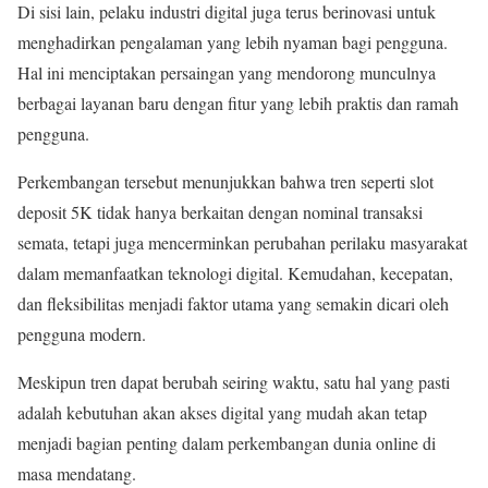
Di sisi lain, pelaku industri digital juga terus berinovasi untuk
menghadirkan pengalaman yang lebih nyaman bagi pengguna.
Hal ini menciptakan persaingan yang mendorong munculnya
berbagai layanan baru dengan fitur yang lebih praktis dan ramah
pengguna.
Perkembangan tersebut menunjukkan bahwa tren seperti slot
deposit 5K tidak hanya berkaitan dengan nominal transaksi
semata, tetapi juga mencerminkan perubahan perilaku masyarakat
dalam memanfaatkan teknologi digital. Kemudahan, kecepatan,
dan fleksibilitas menjadi faktor utama yang semakin dicari oleh
pengguna modern.
Meskipun tren dapat berubah seiring waktu, satu hal yang pasti
adalah kebutuhan akan akses digital yang mudah akan tetap
menjadi bagian penting dalam perkembangan dunia online di
masa mendatang.