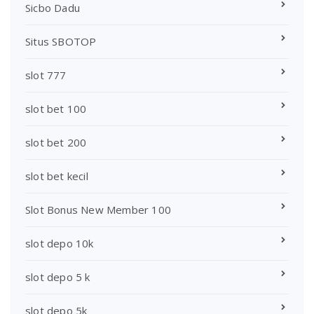
Sicbo Dadu
Situs SBOTOP
slot 777
slot bet 100
slot bet 200
slot bet kecil
Slot Bonus New Member 100
slot depo 10k
slot depo 5 k
slot depo 5k