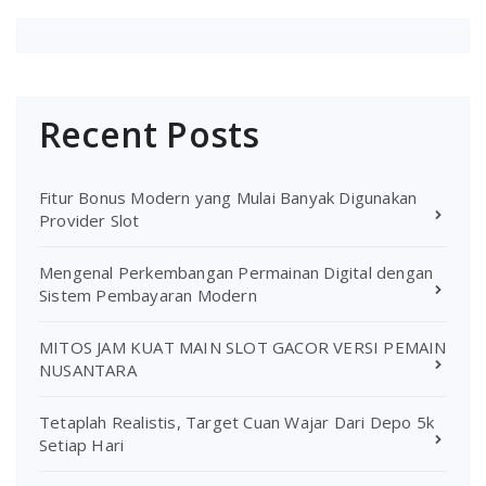
Recent Posts
Fitur Bonus Modern yang Mulai Banyak Digunakan
Provider Slot
Mengenal Perkembangan Permainan Digital dengan
Sistem Pembayaran Modern
MITOS JAM KUAT MAIN SLOT GACOR VERSI PEMAIN
NUSANTARA
Tetaplah Realistis, Target Cuan Wajar Dari Depo 5k
Setiap Hari