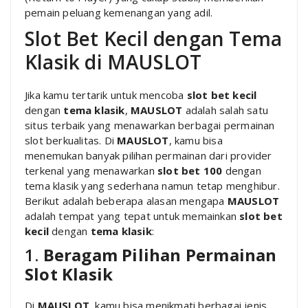
pemain peluang kemenangan yang adil.
Slot Bet Kecil dengan Tema
Klasik di MAUSLOT
Jika kamu tertarik untuk mencoba
slot bet kecil
dengan
tema klasik
,
MAUSLOT
adalah salah satu
situs terbaik yang menawarkan berbagai permainan
slot berkualitas. Di
MAUSLOT
, kamu bisa
menemukan banyak pilihan permainan dari provider
terkenal yang menawarkan
slot bet 100
dengan
tema klasik yang sederhana namun tetap menghibur.
Berikut adalah beberapa alasan mengapa
MAUSLOT
adalah tempat yang tepat untuk memainkan
slot bet
kecil
dengan
tema klasik
:
1.
Beragam Pilihan Permainan
Slot Klasik
Di
MAUSLOT
, kamu bisa menikmati berbagai jenis