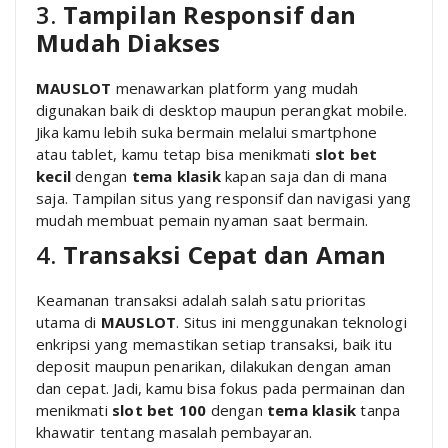
3.
Tampilan Responsif dan
Mudah Diakses
MAUSLOT
menawarkan platform yang mudah
digunakan baik di desktop maupun perangkat mobile.
Jika kamu lebih suka bermain melalui smartphone
atau tablet, kamu tetap bisa menikmati
slot bet
kecil
dengan
tema klasik
kapan saja dan di mana
saja. Tampilan situs yang responsif dan navigasi yang
mudah membuat pemain nyaman saat bermain.
4.
Transaksi Cepat dan Aman
Keamanan transaksi adalah salah satu prioritas
utama di
MAUSLOT
. Situs ini menggunakan teknologi
enkripsi yang memastikan setiap transaksi, baik itu
deposit maupun penarikan, dilakukan dengan aman
dan cepat. Jadi, kamu bisa fokus pada permainan dan
menikmati
slot bet 100
dengan
tema klasik
tanpa
khawatir tentang masalah pembayaran.