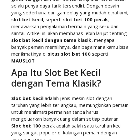
selalu punya daya tarik tersendiri. Dengan desain
yang sederhana dan gameplay yang mudah dipahami,
slot bet kecil
, seperti
slot bet 100 perak
,
menawarkan pengalaman bermain yang seru dan
santai. Artikel ini akan membahas lebih lanjut tentang
slot bet kecil dengan tema klasik
, mengapa
banyak pemain memilihnya, dan bagaimana kamu bisa
menikmatinya di
situs slot bet 100
seperti
MAUSLOT
.
Apa Itu Slot Bet Kecil
dengan Tema Klasik?
Slot bet kecil
adalah jenis mesin slot dengan
taruhan yang lebih terjangkau, memungkinkan pemain
untuk menikmati permainan tanpa harus
mengeluarkan banyak uang dalam setiap putaran.
Slot bet 100
perak adalah salah satu taruhan kecil
yang sangat populer di kalangan pemain dengan
anggaran terbatas.