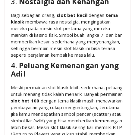
3.
Nostalgia dan Kenangan
Bagi sebagian orang,
slot bet kecil
dengan
tema
klasik
membawa rasa nostalgia, mengingatkan
mereka pada mesin slot pertama yang mereka
mainkan di kasino fisik. Simbol buah, angka 7, dan bar
memberikan kesan sederhana yang menyenangkan,
sehingga bermain mesin slot klasik ini bisa terasa
seperti perjalanan kembali ke masa lalu.
4.
Peluang Kemenangan yang
Adil
Meski permainan slot klasik lebih sederhana, peluang
untuk menang tidak kalah menarik. Banyak permainan
slot bet 100
dengan tema klasik masih menawarkan
pembayaran yang cukup menguntungkan, terutama
jika kamu mendapatkan simbol pencar (scatter) atau
simbol liar (wild) yang bisa memberikan kemenangan
lebih besar. Mesin slot klasik sering kali memiliki RTP
(Return to Player) yang cukup stabil, memberikan