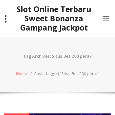
Skip
Slot Online Terbaru
to
content
Sweet Bonanza
Gampang Jackpot
Tag Archives: Situs Bet 200 perak
Home
/
Posts tagged "Situs Bet 200 perak"