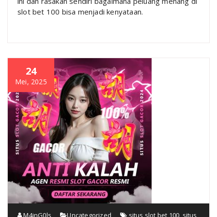
ini dan rasakan sendiri bagaimana peluang menang di
slot bet 100 bisa menjadi kenyataan.
24
Mei, 2025
M4inG0ls
Uncategorized
situs slot bet 100
,
situs