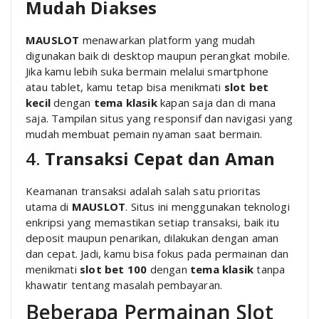
Mudah Diakses
MAUSLOT
menawarkan platform yang mudah
digunakan baik di desktop maupun perangkat mobile.
Jika kamu lebih suka bermain melalui smartphone
atau tablet, kamu tetap bisa menikmati
slot bet
kecil
dengan
tema klasik
kapan saja dan di mana
saja. Tampilan situs yang responsif dan navigasi yang
mudah membuat pemain nyaman saat bermain.
4.
Transaksi Cepat dan Aman
Keamanan transaksi adalah salah satu prioritas
utama di
MAUSLOT
. Situs ini menggunakan teknologi
enkripsi yang memastikan setiap transaksi, baik itu
deposit maupun penarikan, dilakukan dengan aman
dan cepat. Jadi, kamu bisa fokus pada permainan dan
menikmati
slot bet 100
dengan
tema klasik
tanpa
khawatir tentang masalah pembayaran.
Beberapa Permainan Slot