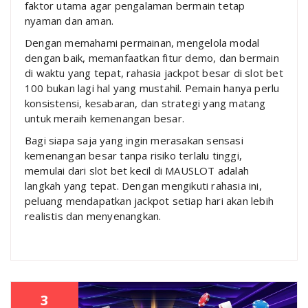
faktor utama agar pengalaman bermain tetap
nyaman dan aman.
Dengan memahami permainan, mengelola modal
dengan baik, memanfaatkan fitur demo, dan bermain
di waktu yang tepat, rahasia jackpot besar di slot bet
100 bukan lagi hal yang mustahil. Pemain hanya perlu
konsistensi, kesabaran, dan strategi yang matang
untuk meraih kemenangan besar.
Bagi siapa saja yang ingin merasakan sensasi
kemenangan besar tanpa risiko terlalu tinggi,
memulai dari slot bet kecil di MAUSLOT adalah
langkah yang tepat. Dengan mengikuti rahasia ini,
peluang mendapatkan jackpot setiap hari akan lebih
realistis dan menyenangkan.
3