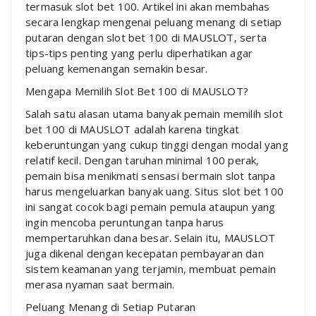
termasuk slot bet 100. Artikel ini akan membahas
secara lengkap mengenai peluang menang di setiap
putaran dengan slot bet 100 di MAUSLOT, serta
tips-tips penting yang perlu diperhatikan agar
peluang kemenangan semakin besar.
Mengapa Memilih Slot Bet 100 di MAUSLOT?
Salah satu alasan utama banyak pemain memilih slot
bet 100 di MAUSLOT adalah karena tingkat
keberuntungan yang cukup tinggi dengan modal yang
relatif kecil. Dengan taruhan minimal 100 perak,
pemain bisa menikmati sensasi bermain slot tanpa
harus mengeluarkan banyak uang. Situs slot bet 100
ini sangat cocok bagi pemain pemula ataupun yang
ingin mencoba peruntungan tanpa harus
mempertaruhkan dana besar. Selain itu, MAUSLOT
juga dikenal dengan kecepatan pembayaran dan
sistem keamanan yang terjamin, membuat pemain
merasa nyaman saat bermain.
Peluang Menang di Setiap Putaran