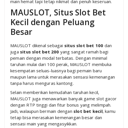
main hemat tapi tetap nikmat dan penuh keseruan.
MAUSLOT, Situs Slot Bet
Kecil dengan Peluang
Besar
MAUSLOT dikenal sebagai
situs slot bet 100
dan
juga
situs slot bet 200
yang sangat ramah bagi
pemain dengan modal terbatas. Dengan minimal
taruhan mulai dari 100 perak, MAUSLOT membuka
kesempatan seluas-luasnya bagi pemain baru
maupun lama untuk merasakan sensasi kemenangan
tanpa harus menguras kantong.
Selain memberikan kemudahan taruhan kecil,
MAUSLOT juga menawarkan banyak game slot gacor
dengan RTP tinggi dan fitur bonus yang melimpah.
Jadi, walaupun bermain dengan
slot bet kecil
, kamu
tetap bisa merasakan kemenangan besar dan
sensasi main yang mengasyikkan.