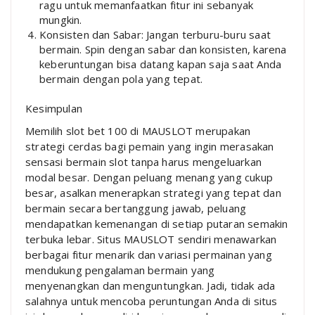
ragu untuk memanfaatkan fitur ini sebanyak
mungkin.
Konsisten dan Sabar: Jangan terburu-buru saat
bermain. Spin dengan sabar dan konsisten, karena
keberuntungan bisa datang kapan saja saat Anda
bermain dengan pola yang tepat.
Kesimpulan
Memilih slot bet 100 di MAUSLOT merupakan
strategi cerdas bagi pemain yang ingin merasakan
sensasi bermain slot tanpa harus mengeluarkan
modal besar. Dengan peluang menang yang cukup
besar, asalkan menerapkan strategi yang tepat dan
bermain secara bertanggung jawab, peluang
mendapatkan kemenangan di setiap putaran semakin
terbuka lebar. Situs MAUSLOT sendiri menawarkan
berbagai fitur menarik dan variasi permainan yang
mendukung pengalaman bermain yang
menyenangkan dan menguntungkan. Jadi, tidak ada
salahnya untuk mencoba peruntungan Anda di situs