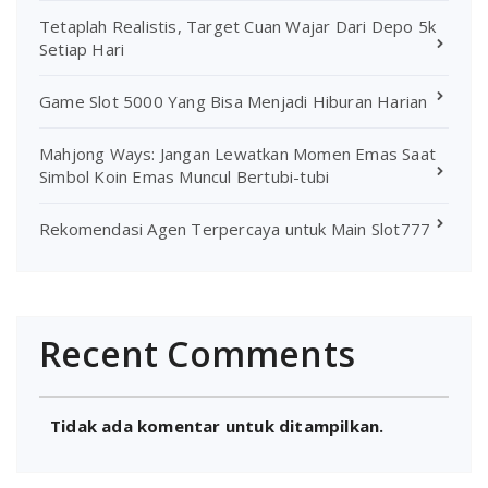
Tetaplah Realistis, Target Cuan Wajar Dari Depo 5k
Setiap Hari
Game Slot 5000 Yang Bisa Menjadi Hiburan Harian
Mahjong Ways: Jangan Lewatkan Momen Emas Saat
Simbol Koin Emas Muncul Bertubi-tubi
Rekomendasi Agen Terpercaya untuk Main Slot777
Recent Comments
Tidak ada komentar untuk ditampilkan.