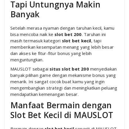
Tapi Untungnya Makin
Banyak
Setelah merasa nyaman dengan taruhan kecil, kamu
bisa mencoba naik ke
slot bet 200
. Taruhan ini
masih termasuk kategori
slot bet kecil
, tapi
memberikan kesempatan menang yang lebih besar
dan akses ke fitur-fitur bonus yang lebih
menguntungkan.
MAUSLOT sebagai
situs slot bet 200
menyediakan
banyak pilihan game dengan mekanisme bonus yang
menarik. Ini sangat cocok buat kamu yang ingin
mengembangkan strategi dan meningkatkan peluang
mendapatkan kemenangan besar.
Manfaat Bermain dengan
Slot Bet Kecil di MAUSLOT
Bermain dengan
slot bet kecil
seperti di MAUSLOT